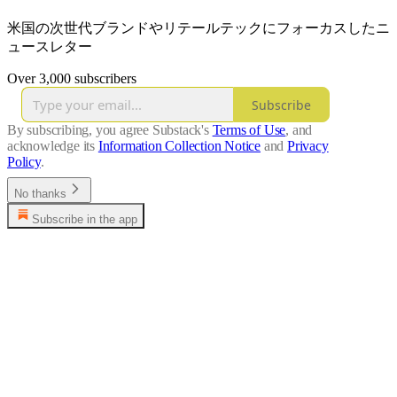
米国の次世代ブランドやリテールテックにフォーカスしたニ
ュースレター
Over 3,000 subscribers
Subscribe
By subscribing, you agree Substack's
Terms of Use
, and
acknowledge its
Information Collection Notice
and
Privacy
Policy
.
No thanks
Subscribe in the app