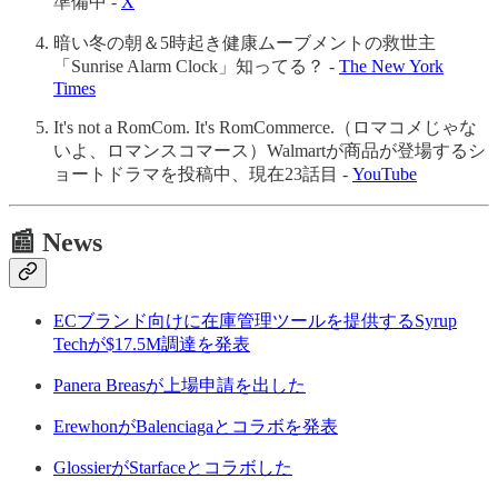
準備中 -
X
暗い冬の朝＆5時起き健康ムーブメントの救世主
「Sunrise Alarm Clock」知ってる？ -
The New York
Times
It's not a RomCom. It's RomCommerce.（ロマコメじゃな
いよ、ロマンスコマース）Walmartが商品が登場するシ
ョートドラマを投稿中、現在23話目 -
YouTube
📰 News
ECブランド向けに在庫管理ツールを提供するSyrup
Techが$17.5M調達を発表
Panera Breasが上場申請を出した
ErewhonがBalenciagaとコラボを発表
GlossierがStarfaceとコラボした