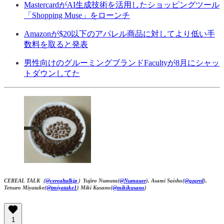
MastercardがAI生成技術を活用したショッピングツール
「Shopping Muse」をローンチ
Amazonが$20以下のアパレル商品に対してより低い手
数料を取ると発表
男性向けのグルーミングブランドFacultyが8月にシャッ
トダウンしてた
CEREAL TALK（
@cerealtalkjp
）Yujiro Numata(
@Numauer
), Asami Saisho(
@qzqrnl
),
Tetsuro Miyatake(
@tmiyatake1
) Miki Kusano(
@mikikusano
)
1