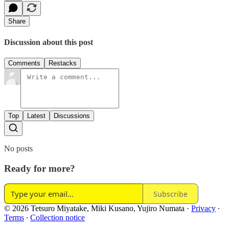
Share
Discussion about this post
Comments
Restacks
Top
Latest
Discussions
No posts
Ready for more?
Subscribe
© 2026 Tetsuro Miyatake, Miki Kusano, Yujiro Numata
·
Privacy
∙
Terms
∙
Collection notice