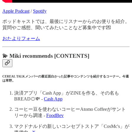
Apple Podcast
/
Spotify
ポッドキャストでは、最後にリスナーからのお便りを紹介。
質問やご感想、聞いてみたいことなど募集中です💌
おたよりフォーム
💫 Miki recommends [CONTENTS]
CEREAL TALKメンバーの最近面白かった記事やコンテンツを紹介するコーナー。今週
は草野。
決済アプリ「Cash App」がZINEを作る、その名も
BREAD🍞💸 -
Cash App
コーヒー豆を使わないコーヒーAtomo Coffeeがサント
リーから調達 -
FoodBev
マクドナルドの新しいコンセプトストア「CosMc's」が