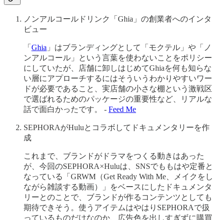
ノンアルコールドリンク「Ghia」の創業者へのインタ
ビュー
「
Ghia
」はブランディングとして「モクテル」や「ノ
ンアルコール」という言葉を使わないことをポリシー
にしていたが、店舗に卸しはじめてGhiaを何も知らな
い層にアプローチするにはそういうわかりやすいワー
ドが必要であること、実店舗の小さな棚という激戦区
で選ばれるためのパッケージの重要性など、リアルな
話で面白かったです。 -
Feed Me
SEPHORAがHuluとコラボしてドキュメンタリーを作
成
これまで、ブランドがドラマをつくる動きはあった
が、今回のSEPHORA×Huluは、SNSでももはや定番と
なっている「GRWM（Get Ready With Me、メイクをし
ながら雑談する動画）」をベースにしたドキュメンタ
リーとのことで、ブランドが作るコンテンツとしても
期待できそう。使うアイテムはやはりSEPHORAで扱
っているものだけなのか、広告色を出しすぎずに購買