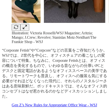
Illustration: Victoria Rosselli/WSJ Magazine; Aritzia;
Mango; J.Crew; Revolve; Stanislas Motz-Neidhart/The
Frankie Shop - WSJ
“Corporate Fetish”や”Corpcore”などの言葉をご存知だろうか。
WSJでは、Z世代を中心に、オフィスチェアの着こなしの変
容について特集。ちなみに、Corporate Fetishとは、オフィス
の概念を美化するもので、いわゆる昔ながらの分厚いPCと
デスクと固定電話があるようなオフィススペースの美学であ
る。リモートワークも普及し、オフィスへの服装も気にする
必要がそれほどなくなった現代に、それらのノスタルジーさ
はある意味新鮮だ。ポッドキャストでは、そんなオフィス的
コンセプトはなぜ惹かれるのかなどディスカッションしまし
た。
Gen Z’s New Rules for Appropriate Office Wear - WSJ