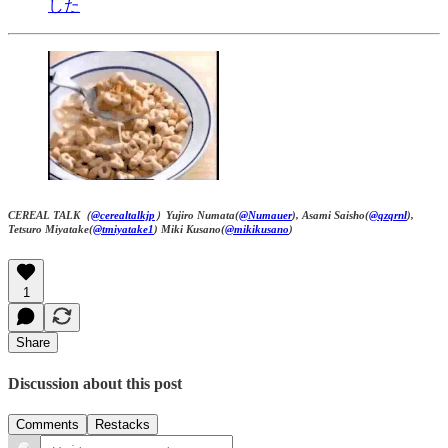
した
CEREAL TALK（
@cerealtalkjp
）Yujiro Numata(
@Numauer
), Asami Saisho(
@qzqrnl
),
Tetsuro Miyatake(
@tmiyatake1
) Miki Kusano(
@mikikusano
)
1
Share
Discussion about this post
Comments
Restacks