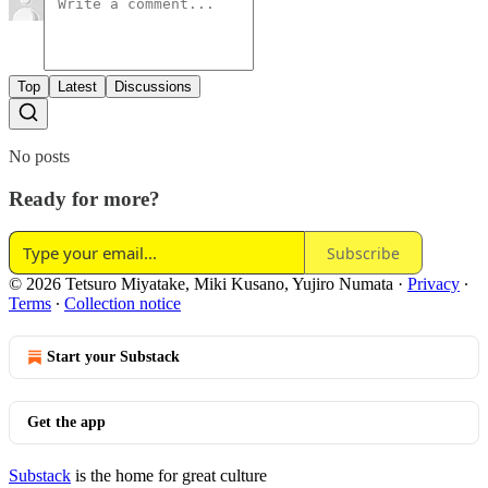
Top
Latest
Discussions
No posts
Ready for more?
Subscribe
© 2026 Tetsuro Miyatake, Miki Kusano, Yujiro Numata
·
Privacy
∙
Terms
∙
Collection notice
Start your Substack
Get the app
Substack
is the home for great culture