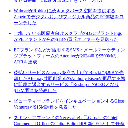
見せる番組「Faces of Music」をリリースした
WalmartがRobloxに続きメタバース空間を提供する
Zepetoでデジタルおよびフィジカル商品のEC体験をロ
ーンチした
上場している医療者向けスクラブのD2CブランドFigs
がPEファンドからの$1Bの買収オファーを見送った
ECブランドなどが活用するSMS・メールマーケティン
グプラットフォームのAttentiveが2024年で$500Mの
ARRを達成
後払いサービスAfterpayを立ち上げてBlockに$29Bで売
却したAfterpay共同創業者のAnthony Eisenが返品する際
に即座に返金するサービス「Reshop」のCEOとなり
$17M調達を発表した
ビューティーブランドをインキュベーションするGloss
Venturesが$15M調達を発表した
スキンケアブランドのNécessaireは元GlossierのChief
Commercial OfficerのChitra Balireddiを新CEOとして任命