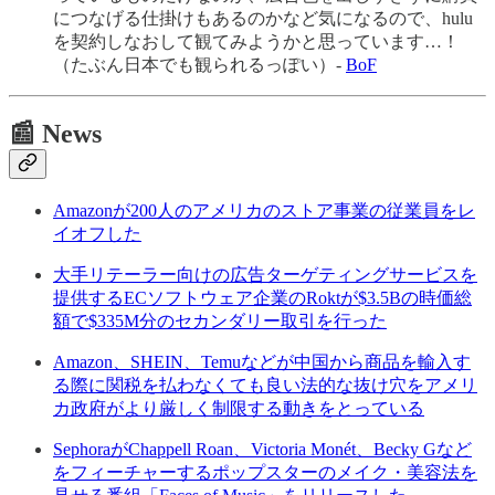
につなげる仕掛けもあるのかなど気になるので、hulu
を契約しなおして観てみようかと思っています…！
（たぶん日本でも観られるっぽい）-
BoF
📰 News
Amazonが200人のアメリカのストア事業の従業員をレ
イオフした
大手リテーラー向けの広告ターゲティングサービスを
提供するECソフトウェア企業のRoktが$3.5Bの時価総
額で$335M分のセカンダリー取引を行った
Amazon、SHEIN、Temuなどが中国から商品を輸入す
る際に関税を払わなくても良い法的な抜け穴をアメリ
カ政府がより厳しく制限する動きをとっている
SephoraがChappell Roan、Victoria Monét、Becky Gなど
をフィーチャーするポップスターのメイク・美容法を