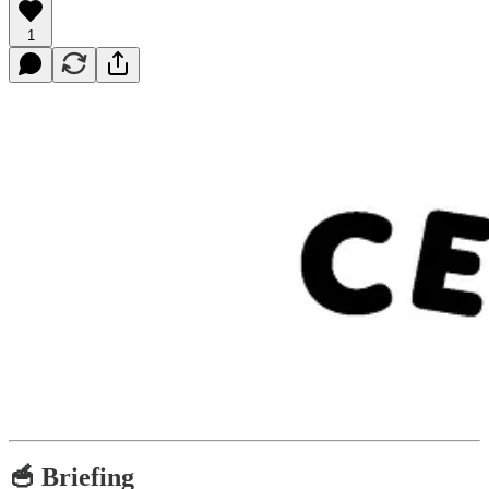
1
🥣 Briefing