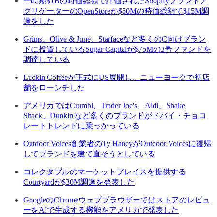
一時期$1Bの時価総額で評価されたShopifyブランドア
グリゲーターのOpenStoreが$50Mの時価総額で$15M調
達をした
Grüns、Olive & June、Starfaceなど多くのC向けブラン
ドに投資しているSugar Capitalが$75Mの3号ファンドを
調達している
Luckin Coffeeが正式にUS展開し、ニューヨークで初店
舗をローンチした
アメリカではCrumbl、Trader Joe's、Aldi、Shake
Shack、Dunkin'など多くのブランドがドバイ・チョコ
レートトレンドに乗っかっている
Outdoor Voices創業者のTy HaneyがOutdoor Voicesに復帰
してブランドを建て直そうとしている
コレクタブルのマーケットプレイスを提供する
Courtyardが$30M調達を発表した
GoogleのChromeウェブブラウザーではストアのレビュ
ーをAIで生成する機能をアメリカで発表した