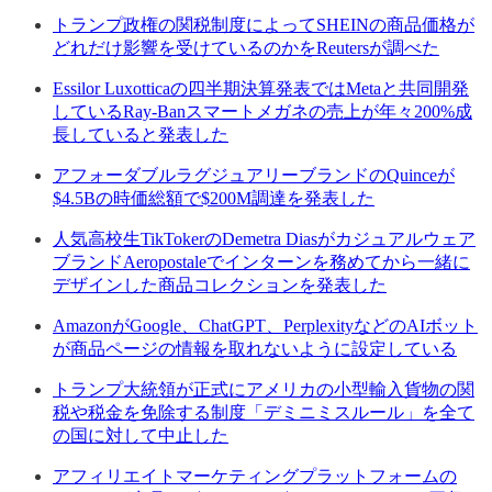
トランプ政権の関税制度によってSHEINの商品価格が
どれだけ影響を受けているのかをReutersが調べた
Essilor Luxotticaの四半期決算発表ではMetaと共同開発
しているRay-Banスマートメガネの売上が年々200%成
長していると発表した
アフォーダブルラグジュアリーブランドのQuinceが
$4.5Bの時価総額で$200M調達を発表した
人気高校生TikTokerのDemetra Diasがカジュアルウェア
ブランドAeropostaleでインターンを務めてから一緒に
デザインした商品コレクションを発表した
AmazonがGoogle、ChatGPT、PerplexityなどのAIボット
が商品ページの情報を取れないように設定している
トランプ大統領が正式にアメリカの小型輸入貨物の関
税や税金を免除する制度「デミニミスルール」を全て
の国に対して中止した
アフィリエイトマーケティングプラットフォームの