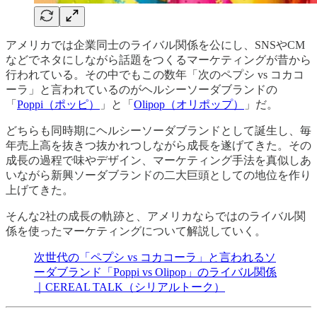
アメリカでは企業同士のライバル関係を公にし、SNSやCM
などでネタにしながら話題をつくるマーケティングが昔から
行われている。その中でもこの数年「次のペプシ vs コカコ
ーラ」と言われているのがヘルシーソーダブランドの
「
Poppi（ポッピ）
」と「
Olipop（オリポップ）
」だ。
どちらも同時期にヘルシーソーダブランドとして誕生し、毎
年売上高を抜きつ抜かれつしながら成長を遂げてきた。その
成長の過程で味やデザイン、マーケティング手法を真似しあ
いながら新興ソーダブランドの二大巨頭としての地位を作り
上げてきた。
そんな2社の成長の軌跡と、アメリカならではのライバル関
係を使ったマーケティングについて解説していく。
次世代の「ペプシ vs コカコーラ」と言われるソ
ーダブランド「Poppi vs Olipop」のライバル関係
｜CEREAL TALK（シリアルトーク）