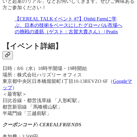
いと起業のリアル」などお伺いしてきます。ぜひご興味ある
方ご参加ください！
【CEREAL TALKイベント #7】Oishii Farmに学
ぶ、日本の技術をベースにしたグローバル市場へ
の挑戦の道筋（ゲスト：古賀大貴さん） | Peatix
【イベント詳細】
日時：8/6（水）18時半開場・19時開始
場所：株式会社ハリズリー オフィス
東京都中央区日本橋堀留町1丁目10-13REVZO 6F（
Googleマ
ップ
）
＜最寄駅＞
日比谷線・都営浅草線 「人形町駅」
都営新宿線 「馬喰横山駅」
半蔵門線「三越前駅」
クーポンコード: CEREALFRIENDS
参加費：3,500円