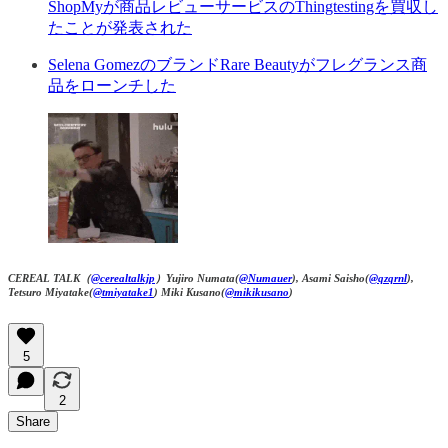
ShopMyが商品レビューサービスのThingtestingを買収し
たことが発表された
Selena GomezのブランドRare Beautyがフレグランス商
品をローンチした
CEREAL TALK（
@cerealtalkjp
）Yujiro Numata(
@Numauer
), Asami Saisho(
@qzqrnl
),
Tetsuro Miyatake(
@tmiyatake1
) Miki Kusano(
@mikikusano
)
5
2
Share