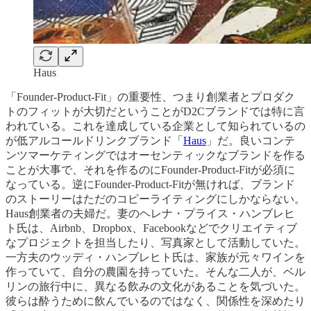
Haus
「Founder-Product-Fit」の重要性、つまり創業者とプロダク
トのフィットが大切だということがD2Cブランドでは特に言
われている。これを達成している企業として知られているの
が低アルコールドリンクブランド「
Haus
」だ。良いコンテ
ンツマーケティングではオーセンティックなブランドを作る
ことが大事で、それを作るのにFounder-Product-Fitが必須に
なっている。逆にFounder-Product-Fitが無ければ、ブランド
のストーリーはただのコピーライティングにしかならない。
Haus創業者の夫婦だ。妻のヘレナ・プライス・ハンブレヒ
ト氏は、Airbnb、Dropbox、Facebookなどでクリエイティブ
なプロジェクトを担当したり、写真家として活動していた。
一方夫のウッディ・ハンブレヒト氏は、家族が元々ワインを
作っていて、自分の農園を持っていた。そんな二人が、ベル
リンの旅行中に、異なる飲みの文化があることを気づいた。
彼らは酔うために飲んでいるのではなく、関係性を深めたり