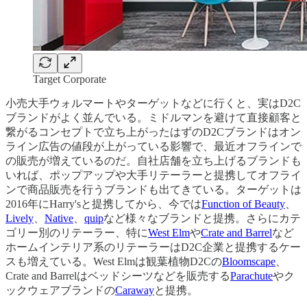
Target Corporate
小売大手ウォルマートやターゲットなどに行くと、実はD2C
ブランドがよく並んでいる。ミドルマンを避けて直接顧客と
繋がるコンセプトで立ち上がったはずのD2Cブランドはオン
ライン広告の値段が上がっている影響で、最近オフラインで
の販売が増えているのだ。自社店舗を立ち上げるブランドも
いれば、ポップアップや大手リテーラーと提携してオフライ
ンで商品販売を行うブランドも出てきている。ターゲットは
2016年にHarry'sと提携してから、今では
Function of Beauty
、
Lively
、
Native
、
quip
など様々なブランドと提携。さらにカテ
ゴリー別のリテーラー、特に
West Elm
や
Crate and Barrel
など
ホームインテリア系のリテーラーはD2C企業と提携するケー
スも増えている。West Elmは観葉植物D2Cの
Bloomscape
、
Crate and Barrelはベッドシーツなどを販売する
Parachute
やク
ックウェアブランドの
Caraway
と提携。