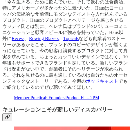
「今を生きる」ために飲んでいた。そして飲むのは食前酒、
特にアメリカーノが多かったのに気づいた。Hausはヨーロ
ッパの伝統的な食前酒にモダンなテイストを入れ込んでいる
プロダクト。Hausのプロダクトとヘリテージを感じさせる
ウッディ氏とは別に、ヘレナ氏はブランドのバリューコミュ
ニケーションと顧客アピールに強みを持っていた。Haus以
外に
Recess
、
Rowing Blazers
、
Topicals
なども創業者のストー
リーがあるからこそ、ブランドのコピーやデザインが響くよ
うになっている。今の顧客は消費するプロダクトに対して真
実を求めている。ちょっとカッコいいデザインではなく、10
年後もサポートできるブランドを探している。新しいブラン
ドは歴史がない中で、創業者にそのヘリテージが求められ
る。それを見せるのに最も適しているのは自分たちのオーセ
ンティックなストーリーである。今週の
ポッドキャスト
でも
ご紹介しているのでぜひ聴いてみてほしい。
Member Practical: Founder-Product Fit – 2PM
キュレーションこそが新しいディスカバリー