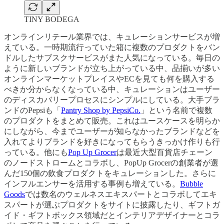
TINY BODEGA
オンラインリテール業界では、キュレーションサービスが増
えている。一時期流行っていた箱に複数のプロダクトをバン
ドルしたサブスクサービスがまた人気になっている。毎日の
ように新しいブランドが立ち上がっている中、品揃いが多い
オンラインマーケットプレイスやECを見ても何を購入する
べきか分からなくなっている中、キュレーションはユーザー
のディスカバリープロセスにシンプルにしている。大手ブラ
ンドのPepsiも「
Pantry Shop by PepsiCo.
」という名前で複数
のプロダクトをまとめて販売。これはユースケースを明らか
にしながら、今までユーザーが知らなかったブランドなどを
入れてよりブランドを好きになってもらうきっかけ作りも行
っている。他にも
Pop Up Grocer
は最近大型百貨店チェーン
のノードストロームとコラボし、PopUp Grocerの創業者が選
んだ150個の飲食プロダクトをキュレーションした。さらに
インフルエンサーを活用する事例も増えている。
Bubble
Goods
では数名のウェルネスエキスパートとコラボしてエキ
スパートが選ぶプロダクトをサイトに披露したり、ギフトガ
イド・ギフトボックス領域だとインテリアデザイナーとコラ