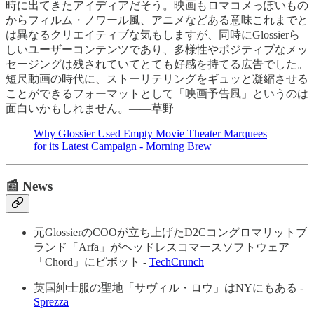
時に出てきたアイディアだそう。映画もロマコメっぽいもの
からフィルム・ノワール風、アニメなどある意味これまでと
は異なるクリエイティブな気もしますが、同時にGlossierら
しいユーザーコンテンツであり、多様性やポジティブなメッ
セージングは残されていてとても好感を持てる広告でした。
短尺動画の時代に、ストーリテリングをギュッと凝縮させる
ことができるフォーマットとして「映画予告風」というのは
面白いかもしれません。——草野
Why Glossier Used Empty Movie Theater Marquees
for its Latest Campaign - Morning Brew
📰 News
元GlossierのCOOが立ち上げたD2Cコングロマリットブ
ランド「Arfa」がヘッドレスコマースソフトウェア
「Chord」にピボット -
TechCrunch
英国紳士服の聖地「サヴィル・ロウ」はNYにもある -
Sprezza