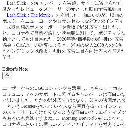
「Lash Slick」のキャンペーンを実施。サイトに寄せられた
良かったレビューをストーリーの元とした映画予告風動画
「
Lash Slick：The Movie
」を公開した。面白いのが、映画の
ポスターをニューヨークやロサンゼルスなど9つのインディ
ーズ映画館のポスターボードや看板で野外広告を出したこ
と。コロナ禍で営業が厳しい映画館に対して、ポジティブな
動きとしても注目された。2020年第4四半期の米国野外広告
協会（OAAA）の調査によると、米国の成人2,058人の45％
がパンデミック以前よりも野外広告に目を向ける人が増えた
そう。
Editor’s Note
ユーザーからのUGCコンテンツを活用し、さらにローカル
コミュニティへのサポートに繋げるキャンペーンは面白いな
と思いました。ただの野外広告ではなく、架空の映画ポスタ
ーというGlossierを知っている人なら写真を撮ってインスタ
のストーリーにあげたくなるような面白いクリエイティブで
もあるのも秀逸ですよね…。Morning Brewの取材によると、
コロナ禍においての新しいメディアアイディアを考えている