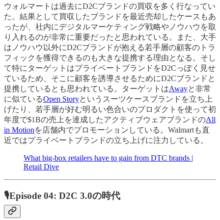
ウォルマートは過去にD2Cブランドの買収を多く行なってい
た。結果として買収したブランドを最近売却したケースもあ
ったが、社内にデジタルマーケティング戦略やノウハウを取
り入れるのが非常に重要だったと思われている。また、大手
はノウハウ以外にD2Cブランドが抱える若手層の顧客のトラ
フィックを獲得できるのも大きな提携する理由となる。そし
て特にターゲットはプライベートブランドをD2Cっぽく見せ
ているため、そこに顧客を誘導させるためにD2Cブランドと
提携しているとも思われている。ターゲットは
Away
と非常
に似ている
Open Story
というスーツケースブランドを立ち上
げたり、若手層が好む明るい色合いのプロダクトを使って初
年度で$1Bの売上を達成したアクティブウェアブランドの
All
in Motion
を店舗内でプロモーションしている。Walmartも直
近ではプライベートブランドの立ち上げに注力している。
What big-box retailers have to gain from DTC brands |
Retail Dive
🎙Episode 04: D2C 3.0の時代