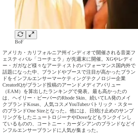
BoF
アメリカ・カリフォルニア州インディオで開催される音楽フ
ェスティバル「コーチェラ」が先週末に開催。XGやレディ
ー・ガガなど様々なアーティストのパフォーマンス国内外で
話題になった中、ブランドやブースで注目が高かったブラン
ドをインフルエンサーマーケティングテクノロジー企業
CreatorIQがブランド投稿のアーンドメディアバリュー
（EAM）を算出したランキングで発表。最も高かったの
は、ヘイリー・ビーバーのRhode Skin、続いてLA発のメイ
クブランドKosas、人気コスメYouTuberパトリック・スター
のブランドOne Sizeとなった。他には、日焼け止めのサンプ
リングをしたニュートロジーナやDoveなどもランクインし
ているものの、コートニー・カーダシアンのブランドなどイ
ンフルエンサーブランドに人気が集まった。