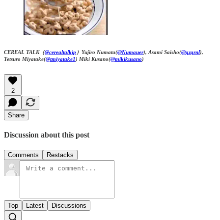
CEREAL TALK（
@cerealtalkjp
）Yujiro Numata(
@Numauer
), Asami Saisho(
@qzqrnl
),
Tetsuro Miyatake(
@tmiyatake1
) Miki Kusano(
@mikikusano
)
2
Share
Discussion about this post
Comments
Restacks
Top
Latest
Discussions