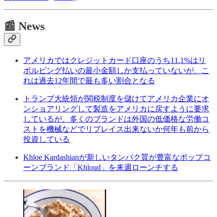
📰 News
アメリカではクレジットカード口座のうち11.1%はリ
ボルビング払いの最小金額しか支払っていないが、こ
れは過去12年間で最も多い割合となる
トランプ大統領が関税制度を儲けてアメリカ企業にオ
ンショアリングして製造をアメリカに戻すように要求
しているが、多くのブランドは外国の低価格な労働コ
ストを機械などでリプレイス出来ないか何年も前から
投資している
Khloe Kardashianが新しいタンパク質が豊富なポップコ
ーンブランド「Khloud」を来週ローンチする