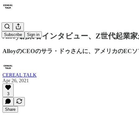
Alloy創業者インタビュー、Z世代起業
Subscribe
Sign in
AlloyのCEOのサラ・ドゥさんに、アメリカのE
CEREAL TALK
Apr 26, 2021
3
Share