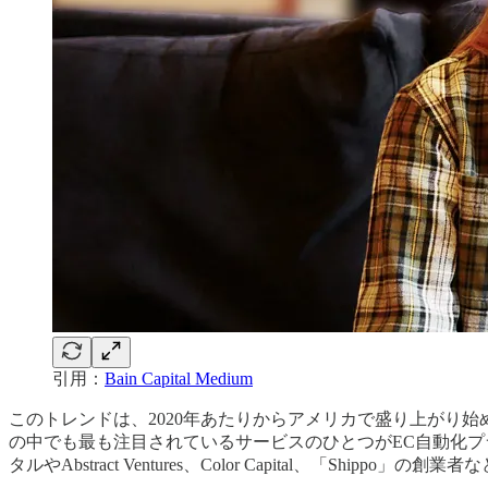
引用：
Bain Capital Medium
このトレンドは、2020年あたりからアメリカで盛り上がり
の中でも最も注目されているサービスのひとつがEC自動化プ
タルやAbstract Ventures、Color Capital、「