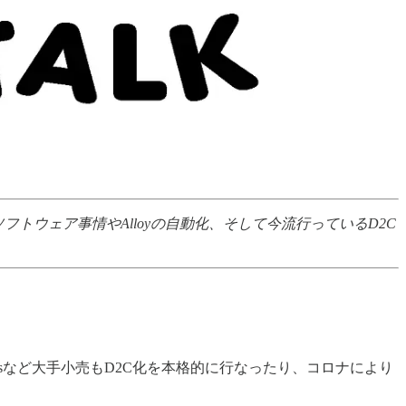
ソフトウェア事情やAlloyの自動化、そして今流行っているD2C
asなど大手小売もD2C化を本格的に行なったり、コロナにより