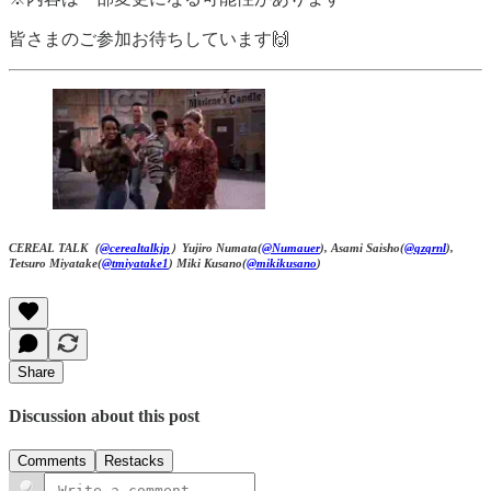
皆さまのご参加お待ちしています🙌
CEREAL TALK（
@cerealtalkjp
）Yujiro Numata(
@Numauer
), Asami Saisho(
@qzqrnl
),
Tetsuro Miyatake(
@tmiyatake1
) Miki Kusano(
@mikikusano
)
Share
Discussion about this post
Comments
Restacks