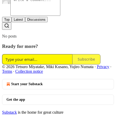
Top
Latest
Discussions
No posts
Ready for more?
Subscribe
© 2026 Tetsuro Miyatake, Miki Kusano, Yujiro Numata
·
Privacy
∙
Terms
∙
Collection notice
Start your Substack
Get the app
Substack
is the home for great culture