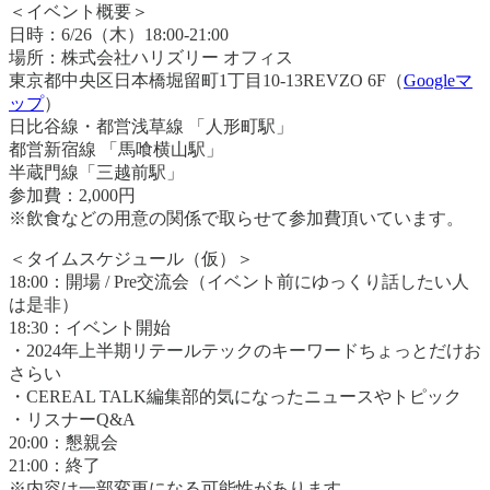
＜イベント概要＞
日時：6/26（木）18:00-21:00
場所：株式会社ハリズリー オフィス
東京都中央区日本橋堀留町1丁目10-13REVZO 6F（
Googleマ
ップ
）
日比谷線・都営浅草線 「人形町駅」
都営新宿線 「馬喰横山駅」
半蔵門線「三越前駅」
参加費：2,000円
※飲食などの用意の関係で取らせて参加費頂いています。
＜タイムスケジュール（仮）＞
18:00：開場 / Pre交流会（イベント前にゆっくり話したい人
は是非）
18:30：イベント開始
・2024年上半期リテールテックのキーワードちょっとだけお
さらい
・CEREAL TALK編集部的気になったニュースやトピック
・リスナーQ&A
20:00：懇親会
21:00：終了
※内容は一部変更になる可能性があります