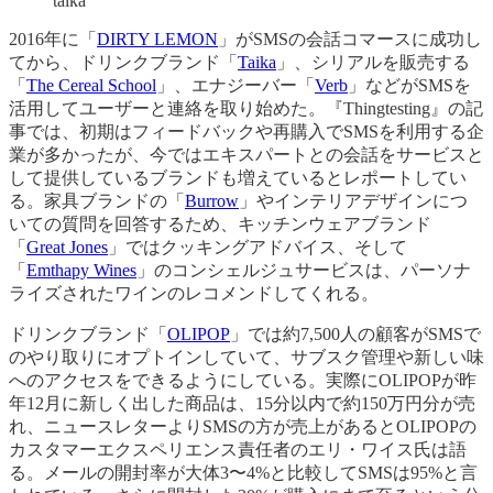
taika
2016年に「
DIRTY LEMON
」がSMSの会話コマースに成功し
てから、ドリンクブランド「
Taika
」、シリアルを販売する
「
The Cereal School
」、エナジーバー「
Verb
」などがSMSを
活用してユーザーと連絡を取り始めた。『Thingtesting』の記
事では、初期はフィードバックや再購入でSMSを利用する企
業が多かったが、今ではエキスパートとの会話をサービスと
して提供しているブランドも増えているとレポートしてい
る。家具ブランドの「
Burrow
」やインテリアデザインにつ
いての質問を回答するため、キッチンウェアブランド
「
Great Jones
」ではクッキングアドバイス、そして
「
Emthapy Wines
」のコンシェルジュサービスは、パーソナ
ライズされたワインのレコメンドしてくれる。
ドリンクブランド「
OLIPOP
」では約7,500人の顧客がSMSで
のやり取りにオプトインしていて、サブスク管理や新しい味
へのアクセスをできるようにしている。実際にOLIPOPが昨
年12月に新しく出した商品は、15分以内で約150万円分が売
れ、ニュースレターよりSMSの方が売上があるとOLIPOPの
カスタマーエクスペリエンス責任者のエリ・ワイス氏は語
る。メールの開封率が大体3〜4%と比較してSMSは95%と言