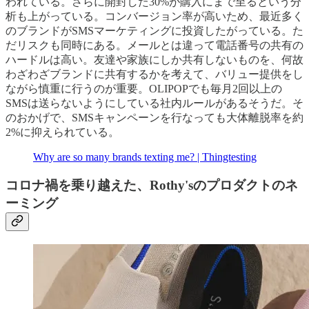
われている。さらに開封した30%が購入にまで至るという分
析も上がっている。コンバージョン率が高いため、最近多く
のブランドがSMSマーケティングに投資したがっている。た
だリスクも同時にある。メールとは違って電話番号の共有の
ハードルは高い。友達や家族にしか共有しないものを、何故
わざわざブランドに共有するかを考えて、バリュー提供をし
ながら慎重に行うのが重要。OLIPOPでも毎月2回以上の
SMSは送らないようにしている社内ルールがあるそうだ。そ
のおかげで、SMSキャンペーンを行なっても大体離脱率を約
2%に抑えられている。
Why are so many brands texting me? | Thingtesting
コロナ禍を乗り越えた、Rothy'sのプロダクトのネ
ーミング