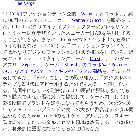
The Verge
GUCCIはファッションテック企業「
Wanna
」とコラボし、約
1,300円のデジタルスニーカー『
Wanna x Gucci
』を販売をし
た。GUCCIのクリエイティブディレクターのアレッサンド
ロ・ミケーレがデザインしたスニーカーはARを活用して履
くことができる。さらに、RobloxやVRチャット上でも身に
つけられるのだ。GUCCIは大手ファッションブランドとし
てはかなりデジタルファッション領域で挑戦をしている。過
去にファッションスタイリングゲーム「
Drest
」、アバター
アプリ「
Zepeto
」、ゲーム
『Sims 4』のコラボ
や
『Pokemon
GO』などでアバターのスキンやデジタル商品
をこれまで発
表してきた。『BoF』では、この取り組みは「デジタルネイ
ティブなZ世代にアピールするためでもある」と報じてい
る。低価格にしている理由はGUCCI商品に興味があっても
中々購入できない層に対して提供して、ゲーム内もしくは
SNS投稿でブランドを好きになってもらうため。次の5〜10
年でファッションブランドの売上の大きい割合はデジタル商
品からくるとWanna CEOのセルゲイ・アルカンゲルスキー
氏は語る。まだデジタルアセット領域は改善することは多い
が、将来的に重要になってくるのは明らかだ。