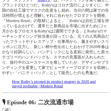
ブランドのひとつだ。Rothy'sはコロナ流行によりすぐに、中
国の自社工場でマスクの生産をし始め、当分の間は家での生
活時間が増えると理解しそれに合わせたプロダクトを開発。
『Mordern Retail』の取材によると、「Rothy'sは自社工場を持
っているおかげで、通常だと新商品を市場に出すために2ヶ
月かかるプロセスをRothy'sは2週間でできる」とRothy'sのマ
ーチャンダイジング担当者が語っている。元々の人気商品だ
ったフラットやドレスアップ・仕事用から、履きやすいスリ
ッポンに注力し、新しい柄や色を出したおかげで2020年春は
かなり好調らしい。パンデミックになる直前に発売した新カ
テゴリーのハンドバッグも、スマホの充電器が入れられた
り、旅行中のユースケースを推していたが、デザインやブラ
ンディングを変更して家でビューティープロダクトを収納し
やすい「バニティバッグ」として販売したのも秀逸だ。
How Rothy’s pivoted its product strategy in 2020 and
stayed profitable | Modern Retail
🎙 Episode 06: 二次流通市場