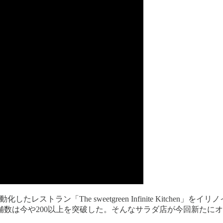
レストラン「The sweetgreen Infinite Kitchen」を
数は今や200以上を突破した。そんなサラダ店が今回新たにオ