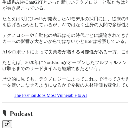
生成系AIやChatGPTといった新しいテクノロジーと私
が巻き起こっている。
たとえば3月にLevi’sが発表したAIモデルの採用には、従
を広げるためとしているが、AIではなく生身の人間で多様性
テクノロジーや自動化の功罪はその時代ごとに議論されてき
カーへの影響が大きいからではないかとBoFは考察している
AIやロボットによって失業者が増える可能性がある一方、
たとえば、2020年にNordstromがオープンしたフルフィルメ
け取るまでのリードタイムも短縮できたという。
歴史的に見ても、テクノロジーによってこれまで行ってきた
ーを使いこなせるようになるかで今後の人材評価も変化して
The Fashion Jobs Most Vulnerable to AI
🎙 Podcast