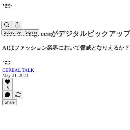
#115 sweetgreenがデジタルピック
Subscribe
Sign in
AIはファッション業界において脅威となりえるか
CEREAL TALK
May 21, 2023
5
Share