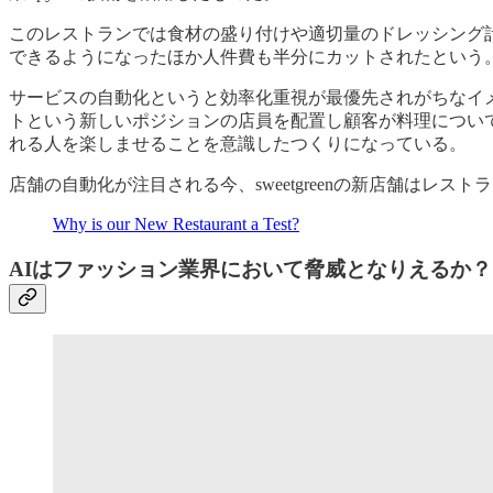
このレストランでは食材の盛り付けや適切量のドレッシング
できるようになったほか人件費も半分にカットされたという
サービスの自動化というと効率化重視が最優先されがちなイメー
トという新しいポジションの店員を配置し顧客が料理について相
れる人を楽しませることを意識したつくりになっている。
店舗の自動化が注目される今、sweetgreenの新店舗はレ
Why is our New Restaurant a Test?
AIはファッション業界において脅威となりえるか？