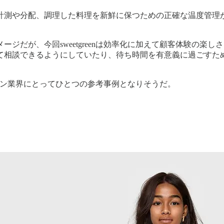
計測や分配、調理した料理を新鮮に保つための正確な温度管理
。
ジだが、今回sweetgreenは効率化に加えて顧客体験の楽
談できるようにしていたり、待ち時間を有意義に過ごすための買い
ストラン業界にとってひとつの参考事例となりそうだ。