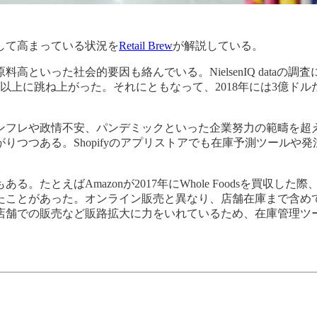
して高まっている状況を
Retail Brew
が解説している。
といった社会的要因も絡んでいる。NielsenIQ dataの調
が2倍以上に跳ね上がった。それにともなって、2018年には3億ドル
ンフレや政情不安、パンデミックといった企業努力の範疇を超
りつつある。Shopifyのアプリストアでも在庫予測ツールや
えばAmazonが2017年にWhole Foodsを買収した際、Wh
たことがあった。オンライン販売と異なり、店舗在庫まで含め
店舗での販売など販路拡大に力をいれているため、在庫管理ツ