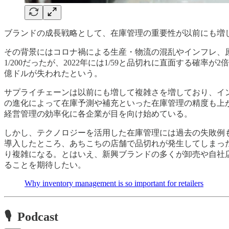
ブランドの成長戦略として、在庫管理の重要性が以前にも増
その背景にはコロナ禍による生産・物流の混乱やインフレ、原料高
1/200だったが、2022年には1/59と品切れに直面する確率
億ドルが失われたという。
サプライチェーンは以前にも増して複雑さを増しており、イ
の進化によって在庫予測や補充といった在庫管理の精度も上が
経営管理の効率化に各企業が目を向け始めている。
しかし、テクノロジーを活用した在庫管理には過去の失敗例もある。たと
導入したところ、あちこちの店舗で品切れが発生してしまっ
り複雑になる。とはいえ、新興ブランドの多くが卸売や自社
ることを期待したい。
Why inventory management is so important for retailers
🎙 Podcast