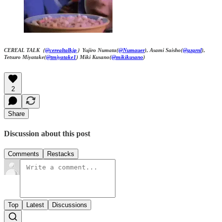
CEREAL TALK（
@cerealtalkjp
）Yujiro Numata(
@Numauer
), Asami Saisho(
@qzqrnl
),
Tetsuro Miyatake(
@tmiyatake1
) Miki Kusano(
@mikikusano
)
2
Share
Discussion about this post
Comments
Restacks
Top
Latest
Discussions