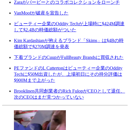
Zaraがバービーとのコラボコレクションをローンチ
VanMoofが破産を宣告した
ビューティー企業のOddity Techが上場時に$424M調達
して$2.4Bの時価総額がついた
Kim Kardashianが抱えるブランド「Skims」は$4Bの時
価総額で$270M調達を発表
下着ブランドのCuupがFullBeauty Brandsに買収された
PEファンドのL Cattertonはビューティー企業のOddity
Techに$50M出資したが、上場初日にその持分評価は
$900Mまで上がった
Brooklinen共同創業者のRich FulopがCEOとして退任、
次のCEOはまだ見つかっていない