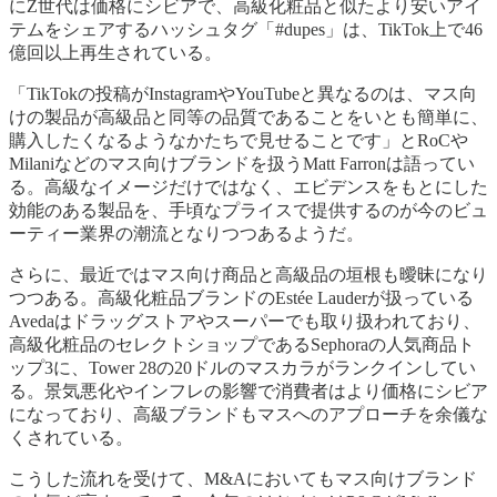
にZ世代は価格にシビアで、高級化粧品と似たより安いアイ
テムをシェアするハッシュタグ「#dupes」は、TikTok上で46
億回以上再生されている。
「TikTokの投稿がInstagramやYouTubeと異なるのは、マス向
けの製品が高級品と同等の品質であることをいとも簡単に、
購入したくなるようなかたちで見せることです」とRoCや
Milaniなどのマス向けブランドを扱うMatt Farronは語ってい
る。高級なイメージだけではなく、エビデンスをもとにした
効能のある製品を、手頃なプライスで提供するのが今のビュ
ーティー業界の潮流となりつつあるようだ。
さらに、最近ではマス向け商品と高級品の垣根も曖昧になり
つつある。高級化粧品ブランドのEstée Lauderが扱っている
Avedaはドラッグストアやスーパーでも取り扱われており、
高級化粧品のセレクトショップであるSephoraの人気商品ト
ップ3に、Tower 28の20ドルのマスカラがランクインしてい
る。景気悪化やインフレの影響で消費者はより価格にシビア
になっており、高級ブランドもマスへのアプローチを余儀な
くされている。
こうした流れを受けて、M&Aにおいてもマス向けブランド