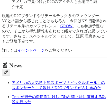
アメリカで見つけたD2Cのアイテムも会場でご紹
介予定
現地のD2Cブランドやリテールテック系のファウンダー、
VCとの話から感じたことはもちろん、今回はNYで開催され
るリテール系のカンファレンス「
GROW
」にも参加予定な
ので、そこから得た情報もあわせて紹介できればと思ってい
ます。さらに、スペシャルゲストとして、江原 理恵さんに
もご登壇予定です。
詳しくは
イベントページ
をご覧ください！
📰 News
アメリカの人気急上昇スポーツ「ピックルボール」の
スポンサーとして数社のD2Cブランドが入り始めた
Temuが競合のSHEINに対して独占禁止法に該当する訴
訟を行った