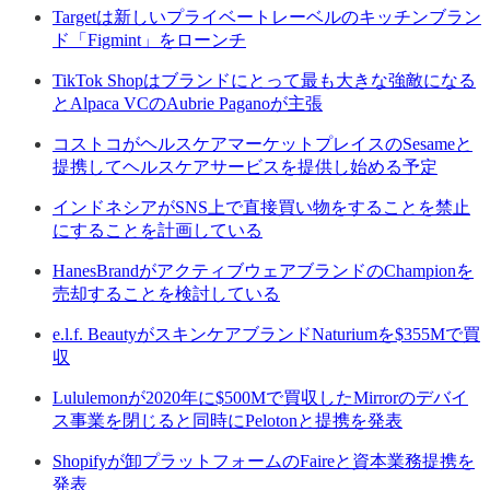
Targetは新しいプライベートレーベルのキッチンブラン
ド「Figmint」をローンチ
TikTok Shopはブランドにとって最も大きな強敵になる
とAlpaca VCのAubrie Paganoが主張
コストコがヘルスケアマーケットプレイスのSesameと
提携してヘルスケアサービスを提供し始める予定
インドネシアがSNS上で直接買い物をすることを禁止
にすることを計画している
HanesBrandがアクティブウェアブランドのChampionを
売却することを検討している
e.l.f. BeautyがスキンケアブランドNaturiumを$355Mで買
収
Lululemonが2020年に$500Mで買収したMirrorのデバイ
ス事業を閉じると同時にPelotonと提携を発表
Shopifyが卸プラットフォームのFaireと資本業務提携を
発表