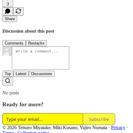
3
Share
Discussion about this post
Comments
Restacks
Top
Latest
Discussions
No posts
Ready for more?
Subscribe
© 2026 Tetsuro Miyatake, Miki Kusano, Yujiro Numata
·
Privacy
∙
Terms
∙
Collection notice