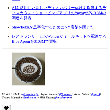
AIを活用した新しいディスカバリー体験を提供するデ
ィスカウントショッピングアプリのYaysayが$10.3Mの
調達を発表
Showfieldsが黒字化するためにNY店舗を閉じた
レストランサービスWonderがミールキットを配達する
Blue Apronを$103Mで買収
CEREAL TALK（
@cerealtalkjp
）Yujiro Numata(
@Numauer
), Asami Saisho(
@qzqrnl
),
Tetsuro Miyatake(
@tmiyatake1
) Miki Kusano(
@mikikusano
)