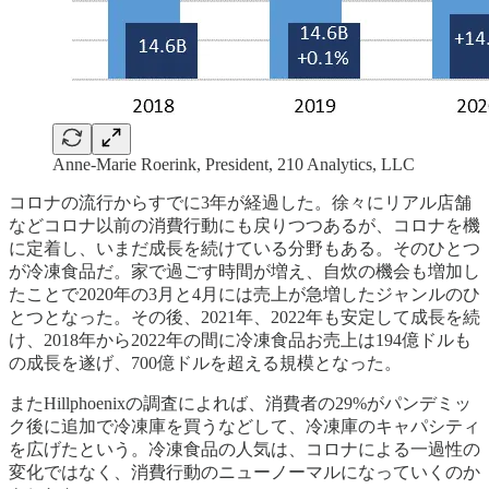
Anne-Marie Roerink, President, 210 Analytics, LLC
コロナの流行からすでに3年が経過した。徐々にリアル店舗
などコロナ以前の消費行動にも戻りつつあるが、コロナを機
に定着し、いまだ成長を続けている分野もある。そのひとつ
が冷凍食品だ。家で過ごす時間が増え、自炊の機会も増加し
たことで2020年の3月と4月には売上が急増したジャンルのひ
とつとなった。その後、2021年、2022年も安定して成長を続
け、2018年から2022年の間に冷凍食品お売上は194億ドルも
の成長を遂げ、700億ドルを超える規模となった。
またHillphoenixの調査によれば、消費者の29%がパンデミッ
ク後に追加で冷凍庫を買うなどして、冷凍庫のキャパシティ
を広げたという。冷凍食品の人気は、コロナによる一過性の
変化ではなく、消費行動のニューノーマルになっていくのか