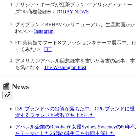
アリシア・キーズが紅茶ブランド”アリシア・ティー
ズ”を商標登録☕ -
TODAY NEWS
グミブランドBEHAVEがリニューアル、生産動画がか
わいい -
Instagram
FIT美術館でフード✕ファッションをテーマ展示中、行
ってみたい -
FIT
アメリカンアパレル回想録本を書いた著書の記事、本
も気になる -
The Washington Post
📰 News
D2Cブランドへの出資が落ちた中、CPGブランドに投
資するファンドが複数立ち上がった
アパレル企業のRevolveが女優Sydney Sweeneyの80年代
をテーマにした26歳の誕生日を共同主催した