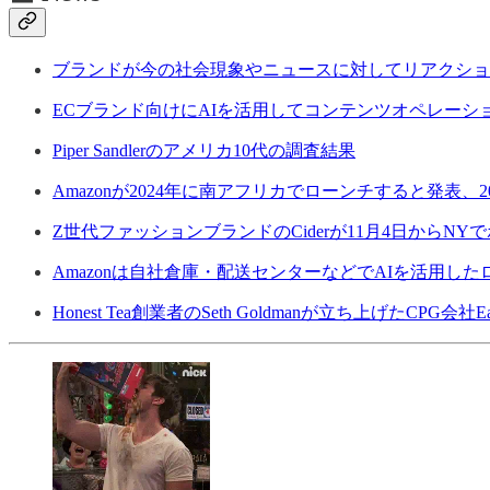
ブランドが今の社会現象やニュースに対してリアクショ
ECブランド向けにAIを活用してコンテンツオペレーションのワ
Piper Sandlerのアメリカ10代の調査結果
Amazonが2024年に南アフリカでローンチすると発表
Z世代ファッションブランドのCiderが11月4日からN
Amazonは自社倉庫・配送センターなどでAIを活用し
Honest Tea創業者のSeth Goldmanが立ち上げたCPG会社Ea