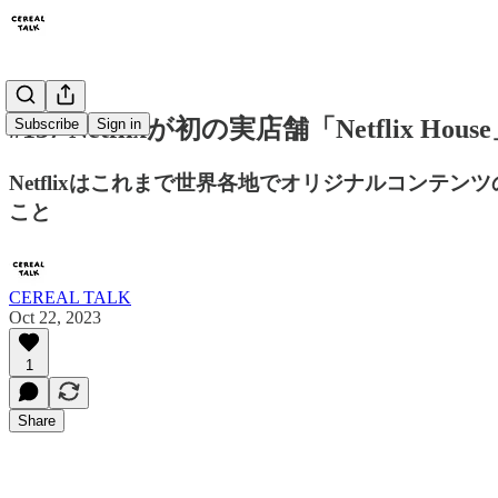
#137 Netflixが初の実店舗「Netflix H
Subscribe
Sign in
Netflixはこれまで世界各地でオリジナルコンテンツ
こと
CEREAL TALK
Oct 22, 2023
1
Share