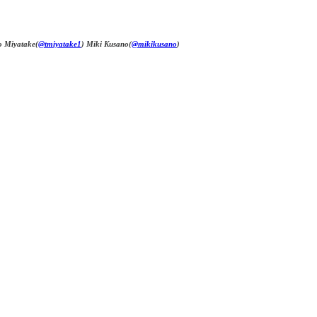
ro Miyatake(
@tmiyatake1
) Miki Kusano(
@mikikusano
)