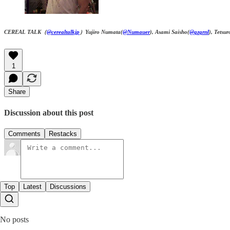
CEREAL TALK（
@cerealtalkjp
）Yujiro Numata(
@Numauer
), Asami Saisho(
@qzqrnl
), Tetsu
1
Share
Discussion about this post
Comments
Restacks
Top
Latest
Discussions
No posts