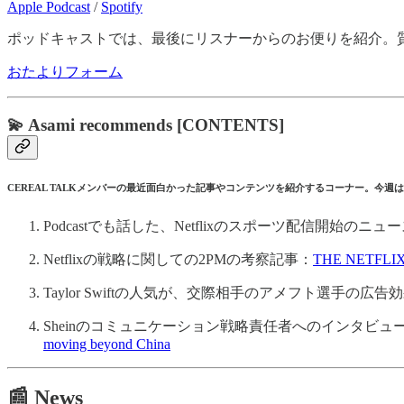
Apple Podcast
/
Spotify
ポッドキャストでは、最後にリスナーからのお便りを紹介。質
おたよりフォーム
💫 Asami recommends [CONTENTS]
CEREAL TALKメンバーの最近面白かった記事やコンテンツを紹介するコーナー。今週
Podcastでも話した、Netflixのスポーツ配信開始のニュ
Netflixの戦略に関しての2PMの考察記事：
THE NETFLI
Taylor Swiftの人気が、交際相手のアメフト選手の
Sheinのコミュニケーション戦略責任者へのインタビュー
moving beyond China
📰 News