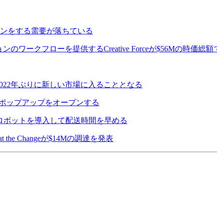
ンをする需要が落ちている
ークフローを提供するCreative Forceが$56Mの時価総額
、2022年ぶりに新しい市場に入ることとなる
Yでポップアップをオープンする
たロボットを導入して配送時間を早める
t the Changeが$14Mの調達を発表