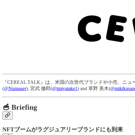
『CEREAL TALK』は、米国の次世代ブランドや小売、ニ
(
@Numauer
), 宮武 徹郎(
@tmiyatake1
) and 草野 美木(
@mikikusan
🥣 Briefing
NFTブームがラグジュアリーブランドにも到来