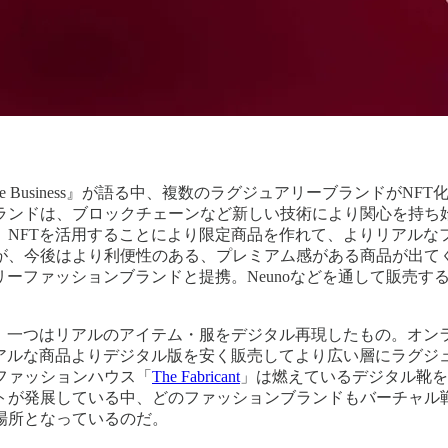
gue Business』が語る中、複数のラグジュアリーブランドが
ランドは、ブロックチェーンなど新しい技術により関心を持ち
、NFTを活用することにより限定商品を作れて、よりリアルな
が、今後はより利便性のある、プレミアム感がある商品が出てく
リーファッションブランドと提携。Neunoなどを通して販売
る。一つはリアルのアイテム・服をデジタル再現したもの。オン
リアルな商品よりデジタル版を安く販売してより広い層にラグジ
ファッションハウス「
The Fabricant
」は燃えているデジタル靴を
トが発展している中、どのファッションブランドもバーチャル
場所となっているのだ。