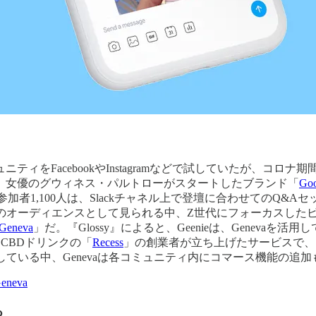
ィをFacebookやInstagramなどで試していたが、コ
。女優のグウィネス・パルトローがスタートしたブランド「
Go
参加者1,100人は、Slackチャネル上で登壇に合わせてのQ
い年齢層のオーディエンスとして見られる中、Z世代にフォーカスし
Geneva
」だ。『Glossy』によると、Geenieは、Genev
にCBDドリンクの「
Recess
」の創業者が立ち上げたサービスで、S
している中、Genevaは各コミュニティ内にコマース機能の追
Geneva
る