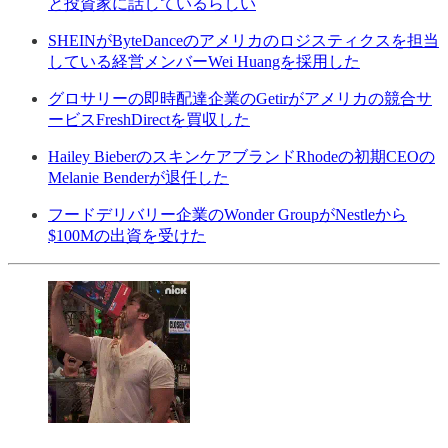
と投資家に話しているらしい
SHEINがByteDanceのアメリカのロジスティクスを担当
している経営メンバーWei Huangを採用した
グロサリーの即時配達企業のGetirがアメリカの競合サ
ービスFreshDirectを買収した
Hailey BieberのスキンケアブランドRhodeの初期CEOの
Melanie Benderが退任した
フードデリバリー企業のWonder GroupがNestleから
$100Mの出資を受けた