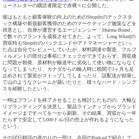
ュースレターの購読者限定で赤裸々に公開した。
彼はもともと顧客体験の向上のためのShopifyのテックスタ
ック構築や新規顧客獲得のためのマーケティング施策などを
得意とし、自身が運営するエージェンシー「Sharma Brand」
で数々のブランドを成長させてきた。よって、Long Wkndの
買収時もShopifyのバックエンドやアドマネージャーといっ
た点は自分でレビューしていたが、材料調達や製造、フルフ
ィルメントの部分は事前にチェックができておらず、買収後
に問題が勃発。原材料が輸送中に劣化して使い物にならなく
なってしまったり、カナダからの輸入時に税関で3ヶ月も足
止めされて製造がストップしてしまったり、誤配送が頻発し
て山のようなクレームが届いたりと、様々なハード・シング
スを経験したという。
一時はブランドを終了させることも検討したものの、大幅な
リブランディングを決意し、製品ラインナップからブランド
イメージまですべてを一から刷新。その結果、買収から一年
たらずで安定して5,000ドル/日の売上が作れるようになった
という。
その試行錯誤の道のりの一部は、今回のPodcastで紹介して