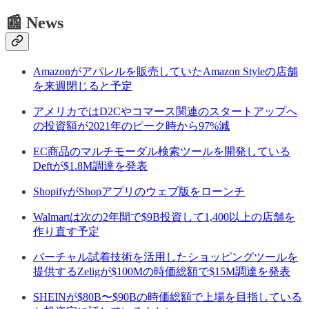
📰 News
Amazonがアパレルを販売していたAmazon Styleの店舗
を来週閉じると予定
アメリカではD2Cやコマース関連のスタートアップへ
の投資額が2021年のピーク時から97%減
EC商品のマルチモーダル検索ツールを開発している
Deftが$1.8M調達を発表
ShopifyがShopアプリのウェブ版をローンチ
Walmartは次の2年間で$9B投資して1,400以上の店舗を
作り直す予定
バーチャル試着技術を活用したショッピングツールを
提供するZeligが$100Mの時価総額で$15M調達を発表
SHEINが$80B〜$90Bの時価総額で上場を目指している