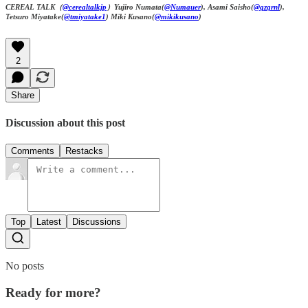
CEREAL TALK（
@cerealtalkjp
）Yujiro Numata(
@Numauer
), Asami Saisho(
@qzqrnl
),
Tetsuro Miyatake(
@tmiyatake1
) Miki Kusano(
@mikikusano
)
2
Share
Discussion about this post
Comments
Restacks
Top
Latest
Discussions
No posts
Ready for more?