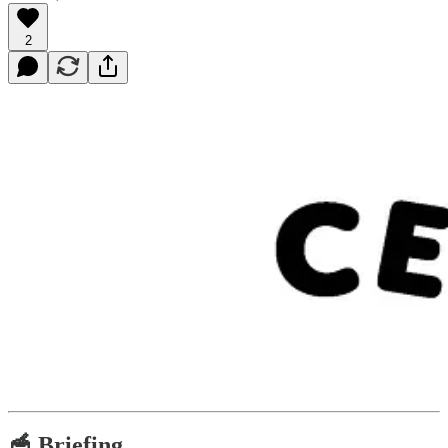
2
🥣 Briefing