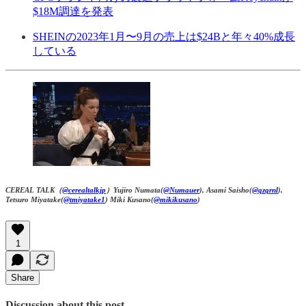
$18M調達を発表
SHEINの2023年1月〜9月の売上は$24Bと年々40%成長
している
CEREAL TALK（
@cerealtalkjp
）Yujiro Numata(
@Numauer
), Asami Saisho(
@qzqrnl
),
Tetsuro Miyatake(
@tmiyatake1
) Miki Kusano(
@mikikusano
)
1
Share
Discussion about this post