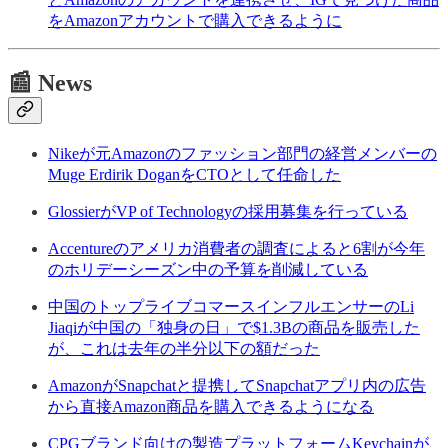
をAmazonアカウントで購入できるように
📰 News
Nikeが元Amazonのファッション部門の経営メンバーの
Muge Erdirik DoganをCTOとして任命した
GlossierがVP of Technologyの採用募集を行っている
Accentureのアメリカ消費者の調査によると6割が今年
のホリデーシーズン中の予算を削減している
中国のトップライブコマースインフルエンサーのLi
Jiaqiが中国の「独身の日」で$1.3Bの商品を販売した
が、これは去年の半分以下の額だった
AmazonがSnapchatと提携してSnapchatアプリ内の広告
から直接Amazon商品を購入できるようになる
CPGブランド向けの製造プラットフォームKeychainが