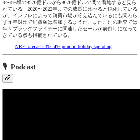
3〜4%増の9570億ドルから9670億ドルの間で着地すると見ら
れている。2020〜2022年までの成長に比べると鈍化している
が、インフレによって消費市場が冷え込んでいるにも関わら
ず昨年対比で消費額は増加するようだ。また、別の調査では
年々ブラックフライデーに関連したセールが前倒しになって
きている点も指摘されている。
NRF forecasts 3%–4% jump in holiday spending
🎙 Podcast