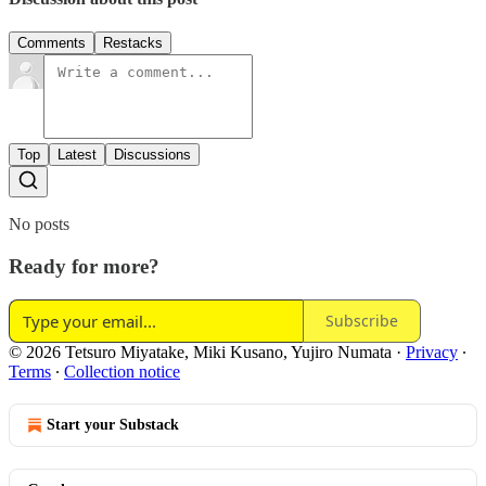
Comments
Restacks
Top
Latest
Discussions
No posts
Ready for more?
Subscribe
© 2026 Tetsuro Miyatake, Miki Kusano, Yujiro Numata
·
Privacy
∙
Terms
∙
Collection notice
Start your Substack