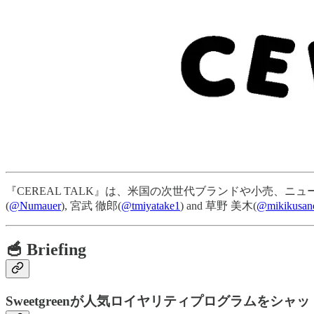
『CEREAL TALK』は、米国の次世代ブランドや小売、ニ
(
@Numauer
), 宮武 徹郎(
@tmiyatake1
) and 草野 美木(
@mikikusan
🥣 Briefing
Sweetgreenが人気ロイヤリティプログラムをシャ