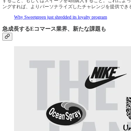
すること、もしくはスイーツを4回購入すること。これによって
ングすれば、よりパーソナライズしたチャレンジを提供でき
Why Sweetgreen just shredded its loyalty program
急成長するEコマース業界、新たな課題も