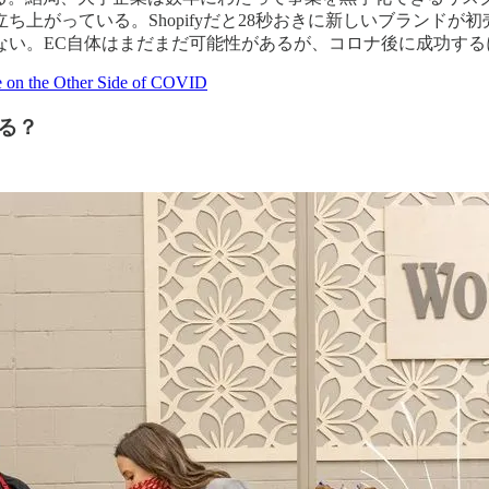
上がっている。Shopifyだと28秒おきに新しいブランド
ない。EC自体はまだまだ可能性があるが、コロナ後に成功する
e on the Other Side of COVID
る？