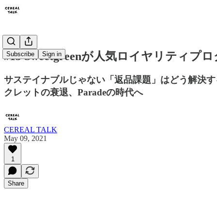
#15 Sweetgreenが人気ロイヤリ
Subscribe
Sign in
サステイナブルじゃない「返品課題」はどう解決す
クレットの衰退、Paradeの時代へ
CEREAL TALK
May 09, 2021
1
Share