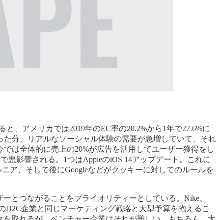
と、アメリカでは2019年のEC率の20.2%から1年で27.6%に
った分、リアルなソーシャル体験の需要が急増していて、それ
では全体的に売上の20%が広告を活用してユーザー獲得をし
で悪影響される。1つはAppleのiOS 14アップデート。これに
ア、そして後にGoogleなどがクッキーに対してのルールを
ーとつながることをプライオリティーとしている。Nike、
ンションを今までのD2C企業と同じマーケティング戦略と大型予算を抱えるこ
クを取れるが、ベンチャー企業はそれが難しい。もちろん、大