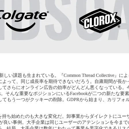
生まれている。『Common Thread Collective』による
によって、同じ成長率を期待できないだろう。自粛期間が長か
してさらにオンライン広告の効率がどんどん悪くなっている。今
k。そんな重要なポジションにいるFacebookが二つの新たな要素
てもう一つがクッキーの削除。GDPRから始まり、カリフォルニ
略を持ち始めたのも大きな変化だ。卸事業からダイレクトにユーザ
Clorox、Colgateなどが良い事例。大手企業は同じユーザーのアテ
ある。結局、大手企業は数年にわたって事業を黒字化できるリス