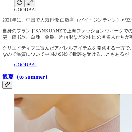
GOODBAI
2021年に、中国で人気俳優 白敬亭（バイ・ジンティン）が
自身のブランドSANKUANZで上海ファッションウィーク
雯、虞书欣、白鹿、金晨、周雨彤などの中国の著名人たちが
クリエイティブに富んだアパレルアイテムを開発する一方で
なので品質について中国のSNSで批評を受けることもあるが、
GOODBAI
観夏（to summer）