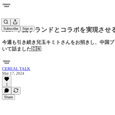
#157 中国ブランドとコラボを実現さ
Subscribe
Sign in
今週も引き続き兒玉キミトさんをお招きし、中国ブ
いて話ました🇨🇳
CEREAL TALK
Mar 17, 2024
1
Share