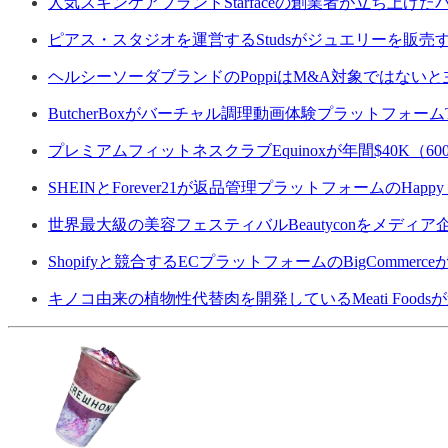
人気スキンケアブランドStarfaceの創業者が立ち上げ
ピアス・スタジオを運営するStudsがジュエリーを販
ヘルシーソーダブランドのPoppiはM&A対象ではない
ButcherBoxがバーチャル調理動画体験プラットフォームTruff
プレミアムフィットネスクラブEquinoxが年間$40K
SHEINとForever21が返品管理プラットフォームのHapp
世界最大級の美容フェスティバルBeautyconをメディア企業の
Shopifyと競合するECプラットフォームのBigCommer
キノコ由来の植物性代替肉を開発しているMeati Foods