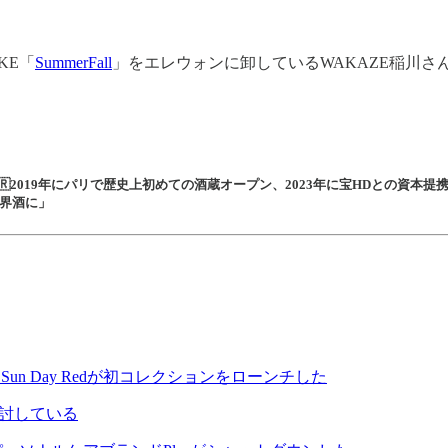
KE「
SummerFall
」をエレウォンに卸しているWAKAZE稲川
選出🇫🇷2019年にパリで歴史上初めての酒蔵オープン、2023年に宝HDとの資
世界酒に」
Sun Day Redが初コレクションをローンチした
か検討している