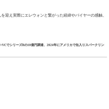
さんを迎え実際にエレウォンと繋がった経緯やバイヤーの感触、
本提携+VCでシリーズBの10億円調達、2024年にアメリカで缶入りスパークリン