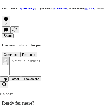
EREAL TALK（
@cerealtalkjp
）Yujiro Numata(
@Numauer
), Asami Saisho(
@qzqrnl
), Tetsuro
3
Share
Discussion about this post
Comments
Restacks
Top
Latest
Discussions
No posts
Ready for more?