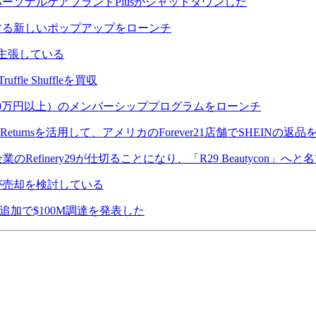
たパーソナルケアブランドPlusがシャットダウンした
売する新しいポップアップをローンチ
と主張している
le Shuffleを買収
（600万円以上）のメンバーシッププログラムをローンチ
y Returnsを活用して、アメリカのForever21店舗でSHEINの返
Refinery29が仕切ることになり、「R29 Beautycon」へ
ceが売却を検討している
が追加で$100M調達を発表した