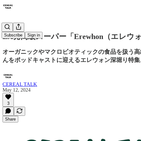
LA発高級スーパー「Erewhon（エレウォ
Subscribe
Sign in
オーガニックやマクロビオティックの食品を扱う高級
んをポッドキャストに迎えるエレウォン深堀り特集
CEREAL TALK
May 12, 2024
3
Share