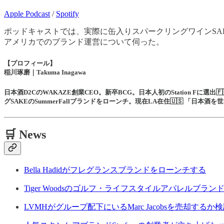
Apple Podcast
/
Spotify
ポッドキャストでは、実際に缶入りスパークリングワインSA
アメリカでのブランド運営について伺った。
【プロフィール】
稲川琢磨｜Takuma Inagawa
日本酒D2CのWAKAZE創業CEO。新卒BCG。日本人初のStation Fに
グSAKEのSummerFallブランドをローンチ。現在LA在住🇺🇸 「日本酒を
🛒 News
Bella Hadidがフレグランスブランドをローンチする
Tiger Woodsのゴルフ・ライフスタイルアパレルブランド
LVMHがグループ配下にいるMarc Jacobsを売却する