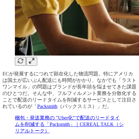
ECが発展するにつれて顕在化した物流問題。特にアメリカ
は国土が広いぶん配送にも時間がかかり、なかでも「ラスト
ワンマイル」の問題はブランドが長年頭を悩ませてきた課題
のひとつだ。そんな中、フルフィルメント業務を分散化する
ことで配送のリードタイムを削減するサービスとして注目さ
れているのが「
Packsmith
（パックスミス）」だ。
梱包・発送業務の "Uber化"で配送のリードタイ
ムを削減する「Packsmith」｜CEREAL TALK（シ
リアルトーク）