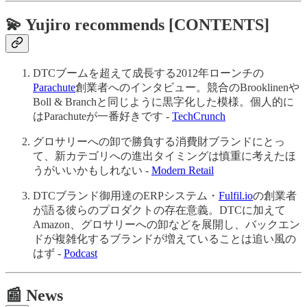
💫 Yujiro recommends [CONTENTS]
DTCブームを超えて成長する2012年ローンチの
Parachute
創業者へのインタビュー。競合のBrooklinenや
Boll & Branchと同じように黒字化した模様。個人的に
はParachuteが一番好きです -
TechCrunch
グロサリーへの卸で勝負する消費財ブランドにとっ
て、新カテゴリへの進出タイミングは慎重に考えたほ
うがいいかもしれない -
Modern Retail
DTCブランド御用達のERPシステム・
Fulfil.io
の創業者
が語る彼らのプロダクトの存在意義。DTCに加えて
Amazon、グロサリーへの卸などを展開し、バックエン
ドが複雑化するブランドが増えていることは追い風の
はず -
Podcast
📰 News