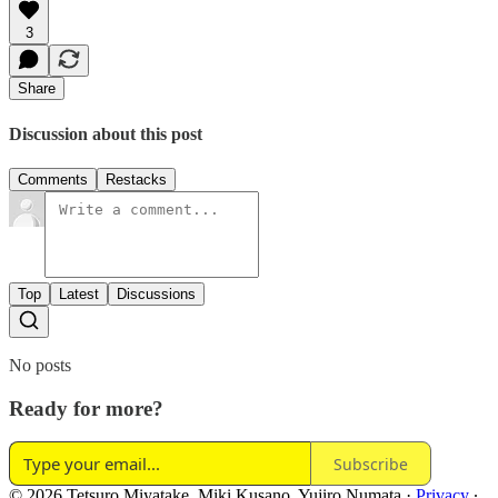
3
Share
Discussion about this post
Comments
Restacks
Top
Latest
Discussions
No posts
Ready for more?
Subscribe
© 2026 Tetsuro Miyatake, Miki Kusano, Yujiro Numata
·
Privacy
∙