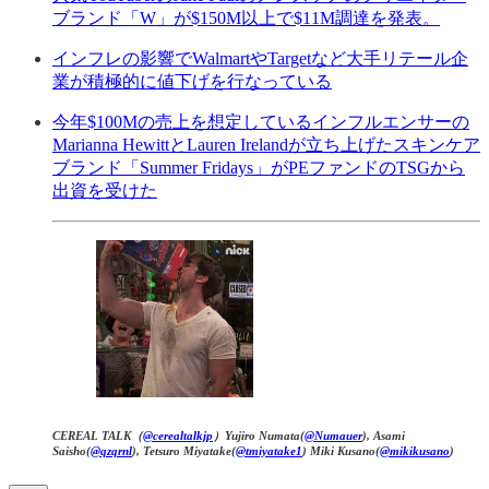
ブランド「W」が$150M以上で$11M調達を発表。
インフレの影響でWalmartやTargetなど大手リテール企
業が積極的に値下げを行なっている
今年$100Mの売上を想定しているインフルエンサーの
Marianna HewittとLauren Irelandが立ち上げたスキンケア
ブランド「Summer Fridays」がPEファンドのTSGから
出資を受けた
CEREAL TALK（
@cerealtalkjp
）Yujiro Numata(
@Numauer
), Asami
Saisho(
@qzqrnl
), Tetsuro Miyatake(
@tmiyatake1
) Miki Kusano(
@mikikusano
)