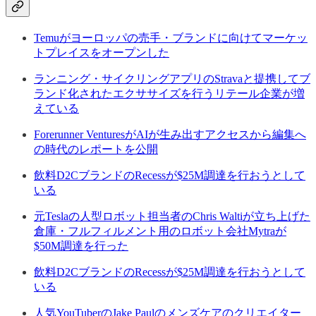
Temuがヨーロッパの売手・ブランドに向けてマーケッ
トプレイスをオープンした
ランニング・サイクリングアプリのStravaと提携してブ
ランド化されたエクササイズを行うリテール企業が増
えている
Forerunner VenturesがAIが生み出すアクセスから編集へ
の時代のレポートを公開
飲料D2CブランドのRecessが$25M調達を行おうとして
いる
元Teslaの人型ロボット担当者のChris Waltiが立ち上げた
倉庫・フルフィルメント用のロボット会社Mytraが
$50M調達を行った
飲料D2CブランドのRecessが$25M調達を行おうとして
いる
人気YouTuberのJake Paulのメンズケアのクリエイター