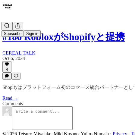
Subscribe
Sign in
#186 RobloxがShopifyと提携
CEREAL TALK
Oct 6, 2024
4
Shopifyはプラットフォーム初のコマース統合パートナーとして
Read →
Comments
© 2026 Tetsuro Miyatake, Miki Kusano, Yujiro Numata
·
Privacy
∙
T