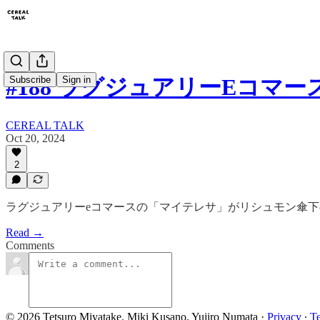
Subscribe
Sign in
#188 ラグジュアリーEコマース
CEREAL TALK
Oct 20, 2024
2
ラグジュアリーeコマースの「マイテレサ」がリシュモン傘下
Read →
Comments
© 2026 Tetsuro Miyatake, Miki Kusano, Yujiro Numata
·
Privacy
∙
T