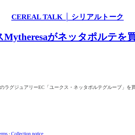
CEREAL TALK │ シリアルトーク
Mytheresaがネッタポルテを
のラグジュアリーEC「ユークス・ネッタポルテグループ」を
erms
∙
Collection notice