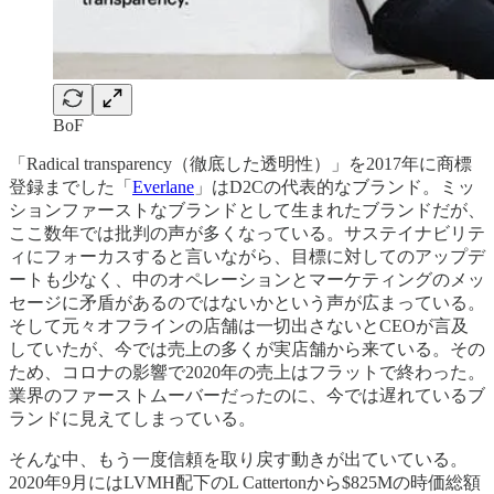
BoF
「Radical transparency（徹底した透明性）」を2017年に商標
登録までした「
Everlane
」はD2Cの代表的なブランド。ミッ
ションファーストなブランドとして生まれたブランドだが、
ここ数年では批判の声が多くなっている。サステイナビリテ
ィにフォーカスすると言いながら、目標に対してのアップデ
ートも少なく、中のオペレーションとマーケティングのメッ
セージに矛盾があるのではないかという声が広まっている。
そして元々オフラインの店舗は一切出さないとCEOが言及
していたが、今では売上の多くが実店舗から来ている。その
ため、コロナの影響で2020年の売上はフラットで終わった。
業界のファーストムーバーだったのに、今では遅れているブ
ランドに見えてしまっている。
そんな中、もう一度信頼を取り戻す動きが出ていている。
2020年9月にはLVMH配下のL Cattertonから$825Mの時価総額