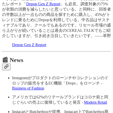
たレポート「
Depop Gen Z Report
」も必見。調査対象の75%
が衣類の消費を減らしたいと思っている。と同時に、回答者
の半数以上が一点ものの商品を探すために購入し、45%がト
レンドに乗るためにDepopを利用している。中古品はサステ
ィナブルであり、クールでもあるのです。リセール市場の盛
り上がりが続いていることは過去のCEREAL TALKでもご紹
介していますが、引き続き注目していきたいです。——草野
Depop Gen Z Report
📰 News
Instagramがプロダクトのローンチやコレクションのド
ロップの販売をするEC機能「Drops」をローンチ -
Business of Fashion
アメリカでは62%のリテールブランドはコロナ前と同
じぐらいの売上に復帰していると発言 -
Modern Retail
InstacartとButcherboxが提携、Instacart上でButcherbox商