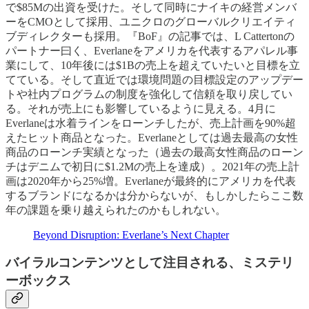
で$85Mの出資を受けた。そして同時にナイキの経営メンバ
ーをCMOとして採用、ユニクロのグローバルクリエイティ
ブディレクターも採用。『BoF』の記事では、L Cattertonの
パートナー曰く、Everlaneをアメリカを代表するアパレル事
業にして、10年後には$1Bの売上を超えていたいと目標を立
てている。そして直近では環境問題の目標設定のアップデー
トや社内プログラムの制度を強化して信頼を取り戻してい
る。それが売上にも影響しているように見える。4月に
Everlaneは水着ラインをローンチしたが、売上計画を90%超
えたヒット商品となった。Everlaneとしては過去最高の女性
商品のローンチ実績となった（過去の最高女性商品のローン
チはデニムで初日に$1.2Mの売上を達成）。2021年の売上計
画は2020年から25%増。Everlaneが最終的にアメリカを代表
するブランドになるかは分からないが、もしかしたらここ数
年の課題を乗り越えられたのかもしれない。
Beyond Disruption: Everlane’s Next Chapter
バイラルコンテンツとして注目される、ミステリ
ーボックス