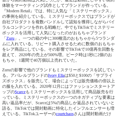
体験をマーケティング試作としてブランドが作っている。
『Modern Retail』では、特に人気な「ミステリーボックス」
の事例を紹介している。ミステリーボックスではブランドが
自社プロダクトを複数バンドルして認知を獲得しながらバイ
ラルコンテンツを作れる戦略だ。中でもTikTokでミステリー
ボックスを活用して人気になったのがおもちゃブランド
「
Zuru
」。一つの箱の中に300種流のおもちゃから5つランダ
ムに入れている。リピート購入させるために数個のおもちゃ
をレア商品にしている。その影響でTikTokで10億再生回数を
超えて、2020年の売上が500%増。ピーク時は1秒に2個のお
もちゃ、1週間で40万個以上売れていた。
Zuruの影響で他のブランドもミステリーボックスを試してい
る。アパレルブランドの
Ivory Ella
は$50と$100の「サプライ
ズボックス」を販売して、場合によっては販売価格の倍以上
の服を入れている。2020年12月にはファッションスタートア
ップの
Scarce
もミステリーボックスを活用して商品販売を行
っている。ミステリーボックスの一つのネガティブな要素は
高い返品率だが、Scarceは5%の商品しか返品されていないと
語る。TikTokでは開封動画に特化したインフルエンサーも増
えている。TikTokユーザーの
courtchaos
さんは開封動画だけ