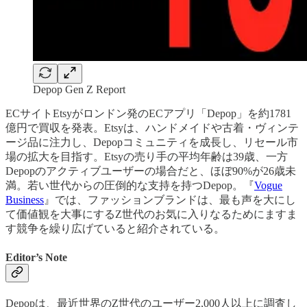
Depop Gen Z Report
ECサイトEtsyがロンドン発のECアプリ「Depop」を約1781
億円で買収を発表。Etsyは、ハンドメイドや古着・ヴィンテ
ージ品に注力し、Depopコミュニティを成長し、リセール市
場の拡大を目指す。Etsyの売り手の平均年齢は39歳、一方
Depopのアクティブユーザーの場合だと、ほぼ90%が26歳未
満。若い世代からの圧倒的な支持を持つDepop。『
Vogue
Business
』では、ファッションブランドは、最も声を大にし
て価値観を大事にするZ世代のお気に入りなるためにますま
す競争を繰り広げていると紹介されている。
Editor’s Note
Depopは、最近世界のZ世代のユーザー2,000人以上に調査し