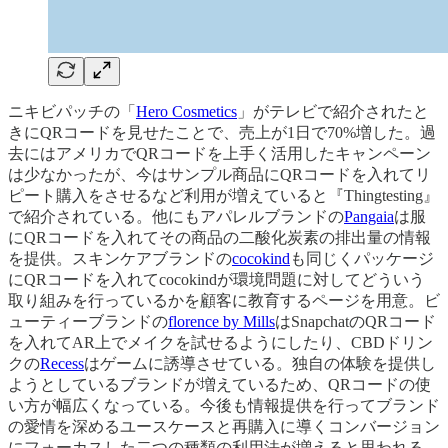
ニキビパッチの「
Hero Cosmetics
」がテレビで紹介されたと
きにQRコードを見せたことで、売上が1日で70%増した。過
去にはアメリカでQRコードを上手く活用したキャンペーン
は少なかったが、今はサンプル商品にQRコードを入れてリ
ピート購入をさせるなど利用が増えていると『Thingtesting』
で紹介されている。他にもアパレルブランドの
Pangaia
は服
にQRコードを入れてその商品の二酸化炭素の排出量の情報
を提供。スキンケアブランドの
cocokind
も同じくパッケージ
にQRコードを入れてcocokindが環境問題に対してどういう
取り組みを行っているかを顧客に教育するページを用意。ビ
ューティーブランドの
florence by Mills
はSnapchatのQRコード
を入れてAR上でメイクを試せるようにしたり、CBDドリン
クの
Recess
はゲームに誘導させている。独自の体験を提供し
ようとしているブランドが増えているため、QRコードの使
い方が幅広くなっている。今後も情報提供を行ってブランド
の愛情を深めるユースケースと再購入に導くコンバージョン
にフォーカスした二つの種類の利用法が増えると思われる。