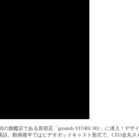
初の旗艦店である原宿店「grounds STORE 001」に潜入！デ
裏話。動画後半ではビデオポッドキャスト形式で、CEO金丸さ