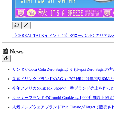
【CEREAL TALKイベント #6】グローバルECのリアル
📰 News
サンタがCoca-Cola Zero SugarよりもPepsi Zero
栄養ドリンクブランドのAG1は2021年には年間$160
今年アメリカのTikTok Shopで一番ブランド売上を作ったクリ
クッキーブランドのCrumbl Cookiesは1,000店舗
人気メンズウェアブランドTrue ClassicがTargetで販売さ