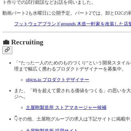
ト作りでの試行錯誤などお話を伺いました。
動画パート2も水曜日に公開予定。パート2では、卸とD2C
フットウェアブランドgrounds 木造一軒家を改装した店
💼 Recruiting
「“たった一人のためのものづくり“という開発スタイルで
理まで幅広く携わるプロダクトデザイナーを募集中。
objcts.io プロダクトデザイナー
また、「時を超えて愛される価値をつくる」の思いを大
ジへ。
土屋鞄製造所 ストアマネージャー候補
👇️その他、土屋鞄グループの求人は下記サイトに掲載中
土屋鞄製造所 採用サイト