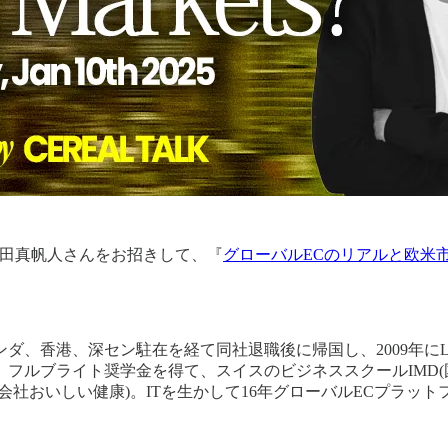
原田真帆人さんをお招きして、『
グローバルECのリアルと欧米
、香港、深セン駐在を経て同社退職後に帰国し、2009年にLin
ルブライト奨学金を得て、スイスのビジネススクールIMD(国
会社おいしい健康)。ITを生かして16年グローバルECプラッ