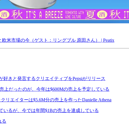
と欧米市場の今（ゲスト：リングブル 原田さん） | Peatix
 Sugarの方が好きと発言するクリエイティブをPepsiがリリース
Mの売上だったのが、今年は$600Mの売上を予定している
エイターは$5.6M分の売上を作ったDanielle Athena
以上抱えているが、今では年間$1Bの売上を達成している
れる