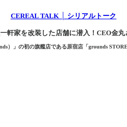
CEREAL TALK │ シリアルトーク
ds 木造一軒家を改装した店舗に潜入！CEO
）」の初の旗艦店である原宿店「grounds STORE