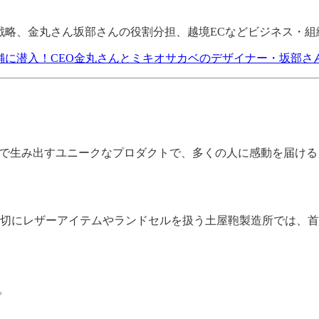
の戦略、金丸さん坂部さんの役割分担、越境ECなどビジネス・
舗に潜入！CEO金丸さんとミキオサカベのデザイナー・坂部さんとの
生み出すユニークなプロダクトで、多くの人に感動を届ける」 を
切にレザーアイテムやランドセルを扱う土屋鞄製造所では、首
。