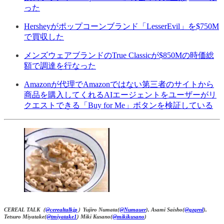
った
Hersheyがポップコーンブランド「LesserEvil」を$750M
で買収した
メンズウェアブランドのTrue Classicが$850Mの時価総
額で調達を行なった
Amazonが代理でAmazonではない第三者のサイトから
商品を購入してくれるAIエージェントをユーザーがリ
クエストできる「Buy for Me」ボタンを検証している
CEREAL TALK（
@cerealtalkjp
）Yujiro Numata(
@Numauer
), Asami Saisho(
@qzqrnl
),
Tetsuro Miyatake(
@tmiyatake1
) Miki Kusano(
@mikikusano
)