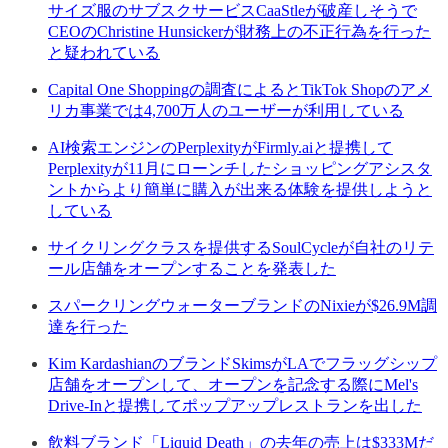
サイズ服のサブスクサービスCaaStleが破産しそうで
CEOのChristine Hunsickerが財務上の不正行為を行った
と疑われている
Capital One Shoppingの調査によるとTikTok Shopのアメ
リカ事業では4,700万人のユーザーが利用している
AI検索エンジンのPerplexityがFirmly.aiと提携して
Perplexityが11月にローンチしたショッピングアシスタ
ントからより簡単に購入が出来る体験を提供しようと
している
サイクリングクラスを提供するSoulCycleが自社のリテ
ール店舗をオープンすることを発表した
スパークリングウォーターブランドのNixieが$26.9M調
達を行った
Kim KardashianのブランドSkimsがLAでフラッグシップ
店舗をオープンして、オープンを記念する際にMel's
Drive-Inと提携してポップアップレストランを出した
飲料ブランド「Liquid Death」の去年の売上は$333Mだ