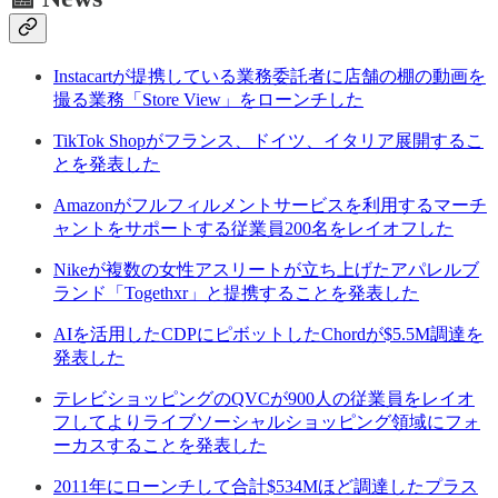
Instacartが提携している業務委託者に店舗の棚の動画を
撮る業務「Store View」をローンチした
TikTok Shopがフランス、ドイツ、イタリア展開するこ
とを発表した
Amazonがフルフィルメントサービスを利用するマーチ
ャントをサポートする従業員200名をレイオフした
Nikeが複数の女性アスリートが立ち上げたアパレルブ
ランド「Togethxr」と提携することを発表した
AIを活用したCDPにピボットしたChordが$5.5M調達を
発表した
テレビショッピングのQVCが900人の従業員をレイオ
フしてよりライブソーシャルショッピング領域にフォ
ーカスすることを発表した
2011年にローンチして合計$534Mほど調達したプラス