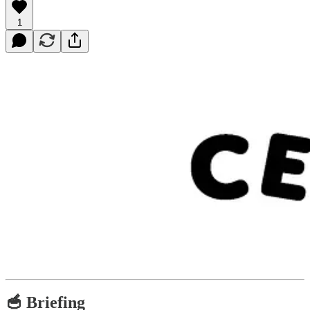
1
🥣 Briefing