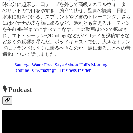
時52分に起床し、口テープを外して高級ミネラルウォーター
のサラトガで口をゆすぎ、腕立て伏せ、聖書の読書、日記、
氷水に顔をつける、スプリントや水泳のトレーニング、さら
にはバナナの皮を顔に塗るなど、過剰とも言えるルーティン
を午前9時半までにすべてこなす。この動画はSNSで拡散さ
れ、エド・シーランやDuolingoなどがパロディを投稿するな
ど多くの反響を呼んだ。ポッドキャストでは、大きなトレン
ドにブランドはすぐに乗るべきなのか、波に乗ることへの普
遍化について話しました。
Saratoga Water Exec Says Ashton Hall's Morning
Routine Is "Amazing" - Business Insider
🎙 Podcast