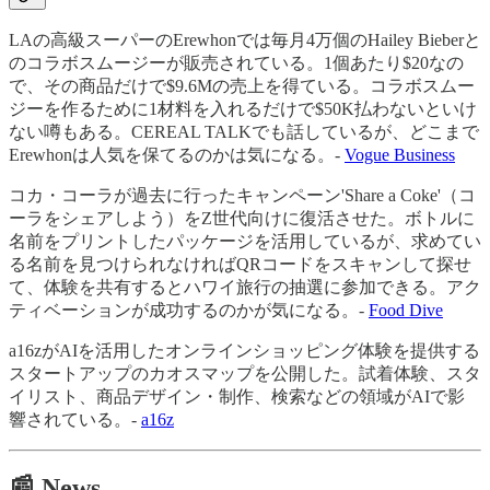
LAの高級スーパーのErewhonでは毎月4万個のHailey Bieberと
のコラボスムージーが販売されている。1個あたり$20なの
で、その商品だけで$9.6Mの売上を得ている。コラボスムー
ジーを作るために1材料を入れるだけで$50K払わないといけ
ない噂もある。CEREAL TALKでも話しているが、どこまで
Erewhonは人気を保てるのかは気になる。-
Vogue Business
コカ・コーラが過去に行ったキャンペーン'Share a Coke'（コ
ーラをシェアしよう）をZ世代向けに復活させた。ボトルに
名前をプリントしたパッケージを活用しているが、求めてい
る名前を見つけられなければQRコードをスキャンして探せ
て、体験を共有するとハワイ旅行の抽選に参加できる。アク
ティベーションが成功するのかが気になる。-
Food Dive
a16zがAIを活用したオンラインショッピング体験を提供する
スタートアップのカオスマップを公開した。試着体験、スタ
イリスト、商品デザイン・制作、検索などの領域がAIで影
響されている。-
a16z
📰 News