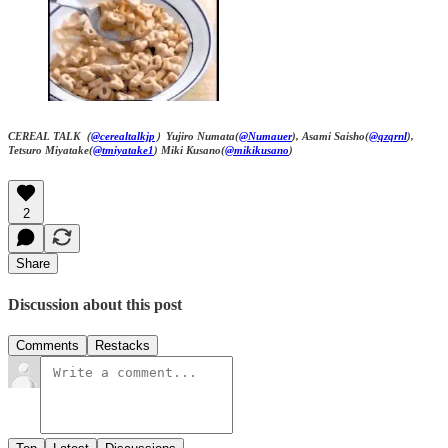
CEREAL TALK（
@cerealtalkjp
）Yujiro Numata(
@Numauer
), Asami Saisho(
@qzqrnl
),
Tetsuro Miyatake(
@tmiyatake1
) Miki Kusano(
@mikikusano
)
2
Share
Discussion about this post
Comments
Restacks