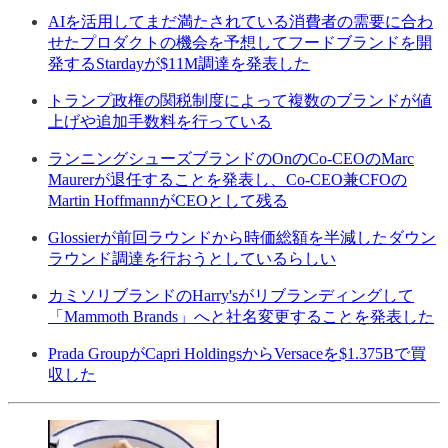
AIを活用してまだ満たされている消費者の需要に合わ
せたプロダクトの機会を予想してフードブランドを開
発するStardayが$11M調達を発表した
トランプ政権の関税制度によって複数のブランドが値
上げや追加手数料を行っている
ランニングシューズブランドのOnのCo-CEOのMarc
Maurerが退任することを発表し、Co-CEO兼CFOの
Martin HoffmannがCEOとして残る
Glossierが前回ラウンドから時価総額を半減したダウン
ラウンド調達を行おうとしているらしい
カミソリブランドのHarry'sがリブランディングして
「Mammoth Brands」へと社名変更することを発表した
Prada GroupがCapri HoldingsからVersaceを$1.375Bで買
収した