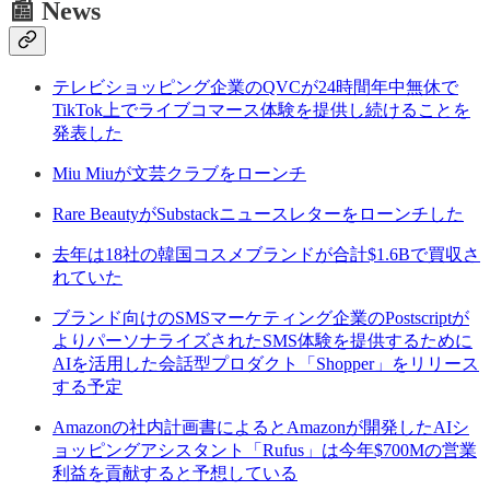
📰 News
テレビショッピング企業のQVCが24時間年中無休で
TikTok上でライブコマース体験を提供し続けることを
発表した
Miu Miuが文芸クラブをローンチ
Rare BeautyがSubstackニュースレターをローンチした
去年は18社の韓国コスメブランドが合計$1.6Bで買収さ
れていた
ブランド向けのSMSマーケティング企業のPostscriptが
よりパーソナライズされたSMS体験を提供するために
AIを活用した会話型プロダクト「Shopper」をリリース
する予定
Amazonの社内計画書によるとAmazonが開発したAIシ
ョッピングアシスタント「Rufus」は今年$700Mの営業
利益を貢献すると予想している