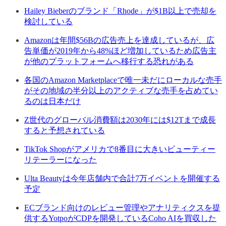
Hailey Bieberのブランド「Rhode」が$1B以上で売却を
検討している
Amazonは年間$56Bの広告売上を達成しているが、広
告単価が2019年から48%ほど増加しているため広告主
が他のプラットフォームへ移行する恐れがある
各国のAmazon Marketplaceで唯一未だにローカルな売手
がその地域の半分以上のアクティブな売手を占めてい
るのは日本だけ
Z世代のグローバル消費額は2030年には$12Tまで成長
すると予想されている
TikTok Shopがアメリカで8番目に大きいビューティー
リテーラーになった
Ulta Beautyは今年店舗内で合計7万イベントを開催する
予定
ECブランド向けのレビュー管理やアナリティクスを提
供するYotpoがCDPを開発しているCoho AIを買収した