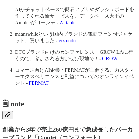
AIがチャットベースで簡易アプリやダッシュボードを
作ってくれる新サービスを、データベース大手の
Airtableがローンチ -
Airtable
meanswhileという国内ブランドの電動ファン付ジャケ
ット、買いました -
gizmodo
DTCブランド向けのカンファレンス・GROW LAに行
くので、参加される方はぜひ現地で！-
GROW
コマース向けAI企業・FERMATが主催する、カスタマ
ーエクスペリエンスと利益についてのオンラインイベ
ント -
FERMAT
🗒️ note
創業から3年で売上260億円まで急成長したパーカ
ーブランド「Comfrt（コンフォート）」