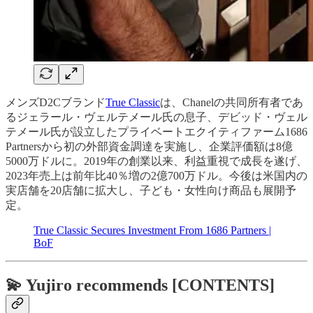
メンズD2Cブランド
True Classic
は、Chanelの共同所有者であ
るジェラール・ヴェルテメール氏の息子、デビッド・ヴェル
テメール氏が設立したプライベートエクイティファーム1686
Partnersから初の外部資金調達を実施し、企業評価額は8億
5000万ドルに。2019年の創業以来、利益重視で成長を遂げ、
2023年売上は前年比40％増の2億700万ドル。今後は米国内の
実店舗を20店舗に拡大し、子ども・女性向け商品も展開予
定。
True Classic Secures Investment From 1686 Partners |
BoF
💫 Yujiro recommends [CONTENTS]