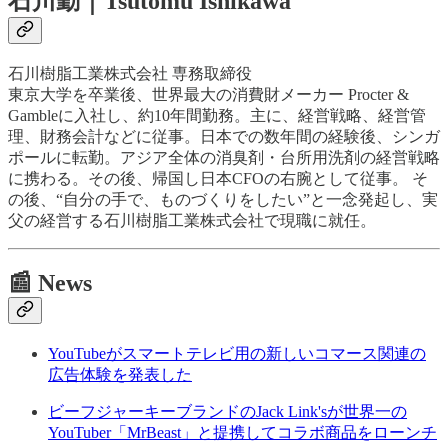
石川勤｜Tsutomu Ishikawa
石川樹脂工業株式会社 専務取締役
東京大学を卒業後、世界最大の消費財メーカー Procter &
Gambleに入社し、約10年間勤務。主に、経営戦略、経営管
理、財務会計などに従事。日本での数年間の経験後、シンガ
ポールに転勤。アジア全体の消臭剤・台所用洗剤の経営戦略
に携わる。その後、帰国し日本CFOの右腕として従事。 そ
の後、“自分の手で、ものづくりをしたい”と一念発起し、実
父の経営する石川樹脂工業株式会社で現職に就任。
📰 News
YouTubeがスマートテレビ用の新しいコマース関連の
広告体験を発表した
ビーフジャーキーブランドのJack Link'sが世界一の
YouTuber「MrBeast」と提携してコラボ商品をローンチ