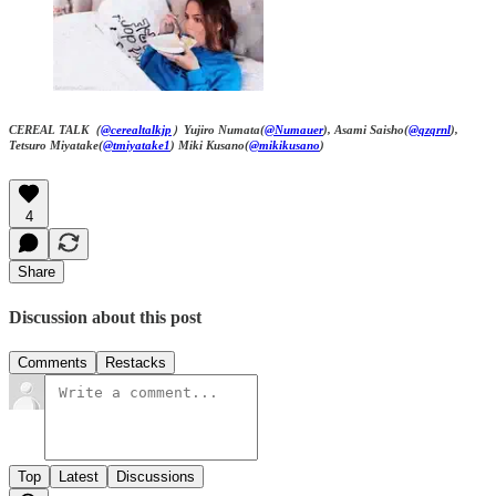
CEREAL TALK（
@cerealtalkjp
）Yujiro Numata(
@Numauer
), Asami Saisho(
@qzqrnl
),
Tetsuro Miyatake(
@tmiyatake1
) Miki Kusano(
@mikikusano
)
4
Share
Discussion about this post
Comments
Restacks
Top
Latest
Discussions