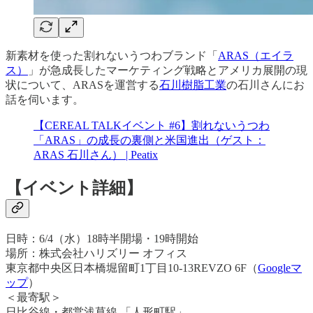
新素材を使った割れないうつわブランド「
ARAS（エイラ
ス）
」が急成長したマーケティング戦略とアメリカ展開の現
状について、ARASを運営する
石川樹脂工業
の石川さんにお
話を伺います。
【CEREAL TALKイベント #6】割れないうつわ
「ARAS」の成長の裏側と米国進出（ゲスト：
ARAS 石川さん） | Peatix
【イベント詳細】
日時：6/4（水）18時半開場・19時開始
場所：株式会社ハリズリー オフィス
東京都中央区日本橋堀留町1丁目10-13REVZO 6F（
Googleマ
ップ
）
＜最寄駅＞
日比谷線・都営浅草線 「人形町駅」