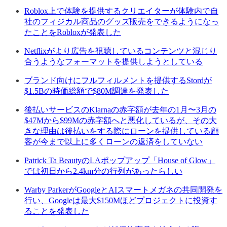
Roblox上で体験を提供するクリエイターが体験内で自
社のフィジカル商品のグッズ販売をできるようになっ
たことをRobloxが発表した
Netflixがより広告を視聴しているコンテンツと混じり
合うようなフォーマットを提供しようとしている
ブランド向けにフルフィルメントを提供するStordが
$1.5Bの時価総額で$80M調達を発表した
後払いサービスのKlarnaの赤字額が去年の1月〜3月の
$47Mから$99Mの赤字額へと悪化しているが、その大
きな理由は後払いをする際にローンを提供している顧
客が今まで以上に多くローンの返済をしていない
Patrick Ta BeautyのLAポップアップ「House of Glow」
では初日から2.4km分の行列があったらしい
Warby ParkerがGoogleとAIスマートメガネの共同開発を
行い、Googleは最大$150Mほどプロジェクトに投資す
ることを発表した