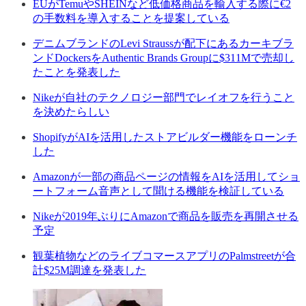
EUがTemuやSHEINなど低価格商品を輸入する際に€2
の手数料を導入することを提案している
デニムブランドのLevi Straussが配下にあるカーキブラ
ンドDockersをAuthentic Brands Groupに$311Mで売却し
たことを発表した
Nikeが自社のテクノロジー部門でレイオフを行うこと
を決めたらしい
ShopifyがAIを活用したストアビルダー機能をローンチ
した
Amazonが一部の商品ページの情報をAIを活用してショ
ートフォーム音声として聞ける機能を検証している
Nikeが2019年ぶりにAmazonで商品を販売を再開させる
予定
観葉植物などのライブコマースアプリのPalmstreetが合
計$25M調達を発表した