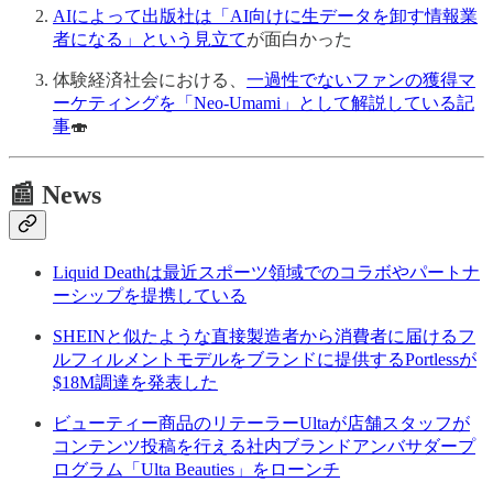
AIによって出版社は「AI向けに生データを卸す情報業
者になる」という見立て
が面白かった
体験経済社会における、
一過性でないファンの獲得マ
ーケティングを「Neo-Umami」として解説している記
事
🍣
📰 News
Liquid Deathは最近スポーツ領域でのコラボやパートナ
ーシップを提携している
SHEINと似たような直接製造者から消費者に届けるフ
ルフィルメントモデルをブランドに提供するPortlessが
$18M調達を発表した
ビューティー商品のリテーラーUltaが店舗スタッフが
コンテンツ投稿を行える社内ブランドアンバサダープ
ログラム「Ulta Beauties」をローンチ