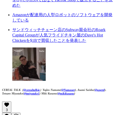
めた
Amazonが配達用の人型ロボットのソフトウェアを開発
している
サンドウィッチチェーン店のSubway親会社のRoark
Capital Groupが人気フライドチキン屋のDave's Hot
Chickenを$1Bで買収したことを発表した
CEREAL TALK（
@cerealtalkjp
）Yujiro Numata(
@Numauer
), Asami Saisho(
@qzqrnl
),
Tetsuro Miyatake(
@tmiyatake1
) Miki Kusano(
@mikikusano
)
3