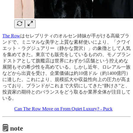
The Row
はセレブリティのオルセン姉妹が手がける高級ブラ
ンドで、ミニマルな美学と上質な素材使いにより、「クワイ
エット・ラグジュアリー（静かな贅沢）」の象徴として人気
を集めてきた。東京でも販売をしているものの、モノブラン
ドストアとして旗艦店は世界にわずか5店舗という控えめな
展開もその希少性を高めている。しかし近年、ロレアル一族
などから出資を受け、企業価値は約10億ドル（約1400億円）
に達した。これにより、規模拡大や収益性向上の圧力が高ま
っており、ブランドがこれまで大切にしてきた“静けさ”と、
投資家の期待とのバランスをどう取るか業界全体が注目して
いる。
Can The Row Move on From Quiet Luxury? - Puck
🗒️ note