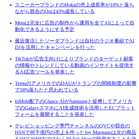
スニーカーブランドのHokaの売上成長率が10%と落ち
ながら競合のOnは43%成長している
Metaは完全に広告の制作から運用を全てAIによって自
動化できるようにする予定
最近復活したソーダブランドは自社のラジオ番組でAI
DJを活用したキャンペーンを行った
TikTokが広告主向けによりブランドのターゲット顧客
の情報やトレンドしている動画のインサイトを提供す
るAI広告ツールを発表した
TemuのアメリカでのDAUがトランプの関税制度の影響
で58%落ちたと思われている
InMobi配下のGlance AIがSamsungと提携してアメリカ
でのGalaxyスマホにAI生成技術を活用したECプラット
フォームを展開することを発表した
テレビショッピング専門チャンネルのQVCや競合の
HSNで何千億円の売上を作ったJoy Manganoは次の商品
をQVCやHSNではなくTikTok Shopで販売することを決