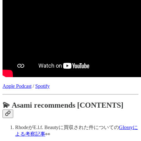
Apple Podcast
/
Spotify
💫 Asami recommends [CONTENTS]
RhodeがE.l.f. Beautyに買収された件についての
Glossyに
よる考察記事
👀