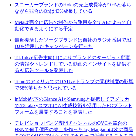
スニーカーブランドのHokaの売上成長率が10%と落ち
ながら競合のOnは43%成長している
Metaは完全に広告の制作から運用を全てAIによって自
動化できるようにする予定
最近復活したソーダブランドは自社のラジオ番組でAI
DJを活用したキャンペーンを行った
TikTokが広告主向けによりブランドのターゲット顧客
の情報やトレンドしている動画のインサイトを提供す
るAI広告ツールを発表した
TemuのアメリカでのDAUがトランプの関税制度の影響
で58%落ちたと思われている
InMobi配下のGlance AIがSamsungと提携してアメリカ
でのGalaxyスマホにAI生成技術を活用したECプラット
フォームを展開することを発表した
テレビショッピング専門チャンネルのQVCや競合の
HSNで何千億円の売上を作ったJoy Manganoは次の商品
をQVCやHSNではなくTikTok Shopで販売することを決