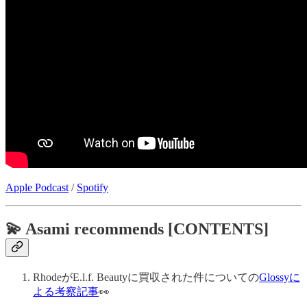
Apple Podcast
/
Spotify
💫 Asami recommends [CONTENTS]
RhodeがE.l.f. Beautyに買収された件についての
Glossyに
よる考察記事
👀