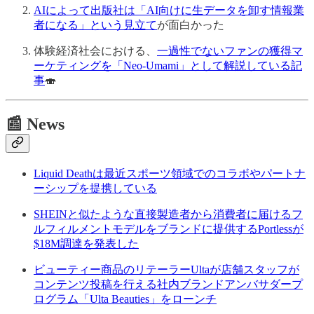
AIによって出版社は「AI向けに生データを卸す情報業
者になる」という見立て
が面白かった
体験経済社会における、
一過性でないファンの獲得マ
ーケティングを「Neo-Umami」として解説している記
事
🍣
📰 News
Liquid Deathは最近スポーツ領域でのコラボやパートナ
ーシップを提携している
SHEINと似たような直接製造者から消費者に届けるフ
ルフィルメントモデルをブランドに提供するPortlessが
$18M調達を発表した
ビューティー商品のリテーラーUltaが店舗スタッフが
コンテンツ投稿を行える社内ブランドアンバサダープ
ログラム「Ulta Beauties」をローンチ