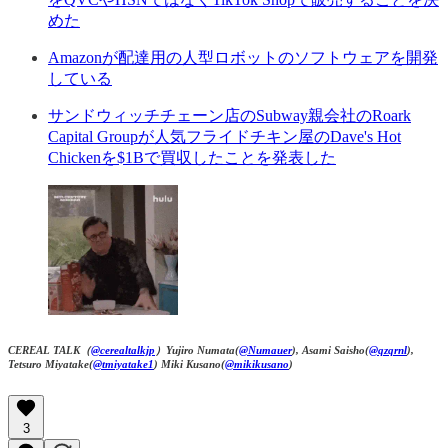
めた
Amazonが配達用の人型ロボットのソフトウェアを開発
している
サンドウィッチチェーン店のSubway親会社のRoark
Capital Groupが人気フライドチキン屋のDave's Hot
Chickenを$1Bで買収したことを発表した
CEREAL TALK（
@cerealtalkjp
）Yujiro Numata(
@Numauer
), Asami Saisho(
@qzqrnl
),
Tetsuro Miyatake(
@tmiyatake1
) Miki Kusano(
@mikikusano
)
3