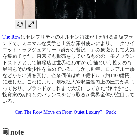
The Row
はセレブリティのオルセン姉妹が手がける高級ブラ
ンドで、ミニマルな美学と上質な素材使いにより、「クワイ
エット・ラグジュアリー（静かな贅沢）」の象徴として人気
を集めてきた。東京でも販売をしているものの、モノブラン
ドストアとして旗艦店は世界にわずか5店舗という控えめな
展開もその希少性を高めている。しかし近年、ロレアル一族
などから出資を受け、企業価値は約10億ドル（約1400億円）
に達した。これにより、規模拡大や収益性向上の圧力が高ま
っており、ブランドがこれまで大切にしてきた“静けさ”と、
投資家の期待とのバランスをどう取るか業界全体が注目して
いる。
Can The Row Move on From Quiet Luxury? - Puck
🗒️ note