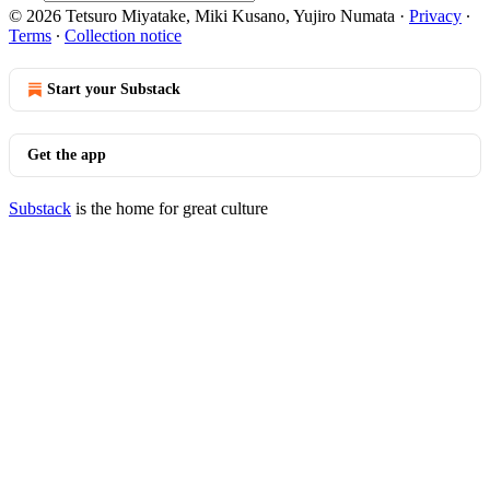
© 2026 Tetsuro Miyatake, Miki Kusano, Yujiro Numata
·
Privacy
∙
Terms
∙
Collection notice
Start your Substack
Get the app
Substack
is the home for great culture