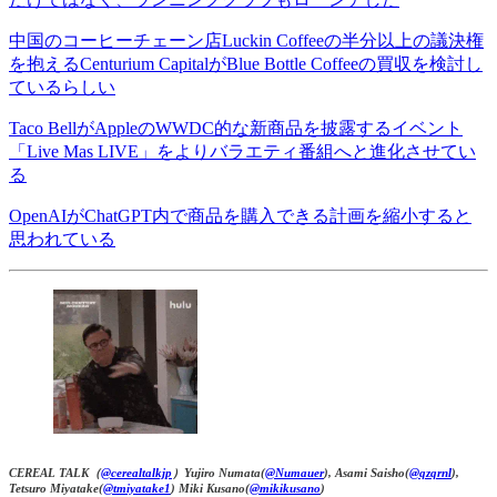
中国のコーヒーチェーン店Luckin Coffeeの半分以上の議決権
を抱えるCenturium CapitalがBlue Bottle Coffeeの買収を検討し
ているらしい
Taco BellがAppleのWWDC的な新商品を披露するイベント
「Live Mas LIVE」をよりバラエティ番組へと進化させてい
る
OpenAIがChatGPT内で商品を購入できる計画を縮小すると
思われている
CEREAL TALK（
@cerealtalkjp
）Yujiro Numata(
@Numauer
), Asami Saisho(
@qzqrnl
),
Tetsuro Miyatake(
@tmiyatake1
) Miki Kusano(
@mikikusano
)