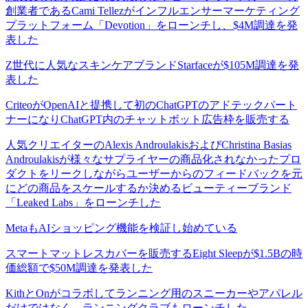
創業者であるCami Tellezがインフルエンサーマーケティング
プラットフォーム「Devotion」をローンチし、$4M調達を発
表した
Z世代に人気なスキンケアブランドStarfaceが$105M調達を発
表した
CriteoがOpenAIと提携して初のChatGPTのアドテックパート
ナーになりChatGPT内のチャットボット広告枠を販売する
人気クリエイターのAlexis AndroulakisおよびChristina Basias
Androulakisが様々なサプライヤーの商品化されなかったプロ
ダクトをリークしながらユーザーからのフィードバックを元
にどの商品をスケールするか決めるビューティーブランド
「Leaked Labs」をローンチした
MetaもAIショッピング機能を検証し始めている
スマートマットレスカバーを販売するEight Sleepが$1.5Bの時
価総額で$50M調達を発表した
KithとOnがコラボしてランニング用のスニーカーやアパレル
だけではなく、ランニングクラブもローンチした