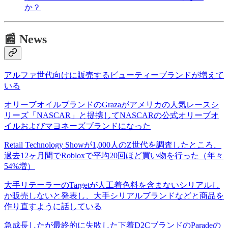
か？
📰 News
アルファ世代向けに販売するビューティーブランドが増えて
いる
オリーブオイルブランドのGrazaがアメリカの人気レースシ
リーズ「NASCAR」と提携してNASCARの公式オリーブオ
イルおよびマヨネーズブランドになった
Retail Technology Showが1,000人のZ世代を調査したところ、
過去12ヶ月間でRobloxで平均20回ほど買い物を行った（年々
54%増）
大手リテーラーのTargetが人工着色料を含まないシリアルし
か販売しないと発表し、大手シリアルブランドなどと商品を
作り直すように話している
急成長したが最終的に失敗した下着D2CブランドのParadeの