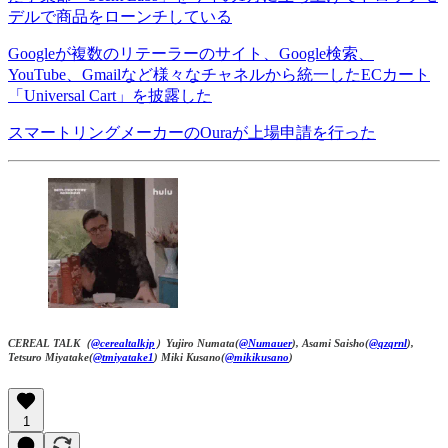
デルで商品をローンチしている
Googleが複数のリテーラーのサイト、Google検索、
YouTube、Gmailなど様々なチャネルから統一したECカート
「Universal Cart」を披露した
スマートリングメーカーのOuraが上場申請を行った
CEREAL TALK（
@cerealtalkjp
）Yujiro Numata(
@Numauer
), Asami Saisho(
@qzqrnl
),
Tetsuro Miyatake(
@tmiyatake1
) Miki Kusano(
@mikikusano
)
1