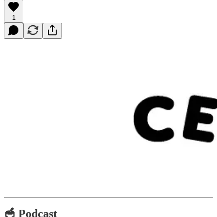
1
🥣 Podcast