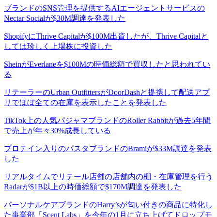
ブランドのSNS管理を提供するAIエージェントサービスの
Nectar Socialが$30M調達を発表した
ShopifyにThrive Capitalが$100M出資したが、Thrive Capitalと
しては珍しく上場株に投資した
SheinがEverlaneを$100Mの時価総額で買収したと思われてい
る
リテーラーのUrban OutfittersがDoorDashと提携して配送アプ
リでほぼ全ての在庫を表示したことを発表した
TikTok上の人気パジャマブランドのRoller Rabbitが過去5年間
で売上が年々30%成長している
プロテイン入りのパスタブランドのBramiが$33M調達を発表
した
リアルタイムでリテール店舗の店舗内の棚・在庫管理を行う
Radarが$1B以上の時価総額で$170M調達を発表した
パーソナルケアブランドのHarry’sが匂い付きの商品に特化し
た事業部「Scent Labs」を今年の1月に立ち上げてドロップモ