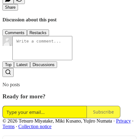
Share
Discussion about this post
Comments
Restacks
Top
Latest
Discussions
No posts
Ready for more?
Subscribe
© 2026 Tetsuro Miyatake, Miki Kusano, Yujiro Numata
·
Privacy
∙
Terms
∙
Collection notice