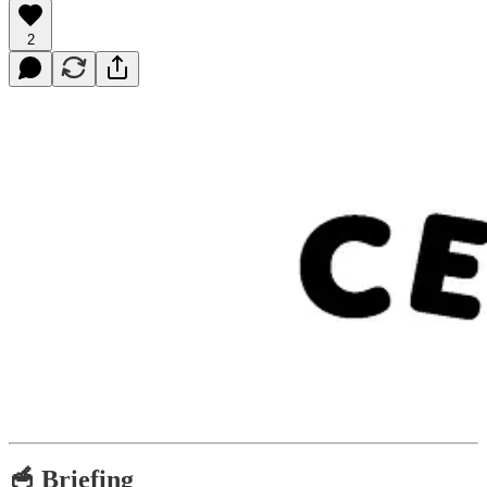
2
🥣 Briefing