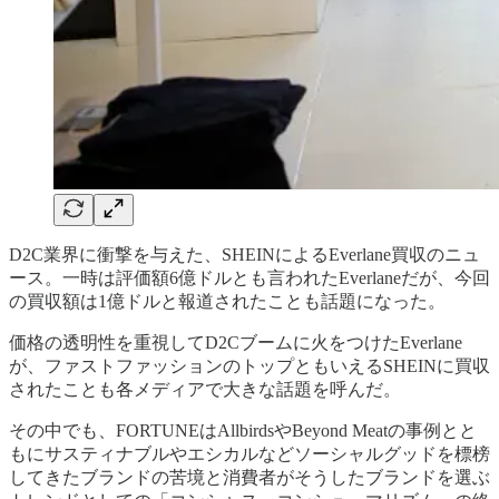
D2C業界に衝撃を与えた、SHEINによるEverlane買収のニュ
ース。一時は評価額6億ドルとも言われたEverlaneだが、今回
の買収額は1億ドルと報道されたことも話題になった。
価格の透明性を重視してD2Cブームに火をつけたEverlane
が、ファストファッションのトップともいえるSHEINに買収
されたことも各メディアで大きな話題を呼んだ。
その中でも、FORTUNEはAllbirdsやBeyond Meatの事例とと
もにサスティナブルやエシカルなどソーシャルグッドを標榜
してきたブランドの苦境と消費者がそうしたブランドを選ぶ