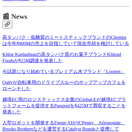
📰 News
高タンパク・低糖質のミートスティックブランドのChomps
は今年$900Mの売上を目指していて現在売却を検討している
Khloe Kardashianの高タンパク質のお菓子ブランドKhloud
Foodsが$15M調達を発表した
今話題になり始めているプレミアム水ブランド「Loonen」
Oatlyが自転車用のドライブスルーのポップアップカフェを
ローンチした
越境EC用のロジスティックス企業のGlobal-Eが越境ECプラ
ットフォームを提供するPassportを$425Mで買収することを
発表した
人型ロボットを開発するFigure AIがJCPenny、Aéropostale、
Brooks Brothersなどを運営するCatalyst Brandsと提携して