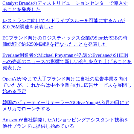
Catalyst Brandsのディストリビューションセンターで導入す
ることを発表した
レストランに向けてAIドライブスルーを可能にするArcが
$10.76M調達を発表した
ECブランド向けのロジスティックス企業のStordが$3Bの時
価総額で約$250M調達を行なったことを発表した
Everlane創業者のMichael Preysmanが先週のEverlaneのSHEIN
への売却のニュースの影響で新しい会社を立ち上げることを
発表した
OpenAIが今まで大手ブランド向けに自社の広告事業を向け
ていたが、これからは中小企業向けに広告サービスを展開し
始める予定
韓国のビューティーリテーラーのOlive Youngが5月29日にア
メリカでローンチする
Amazonが自社開発したAIショッピングアシスタント技術を
他社ブランドに提供し始めている