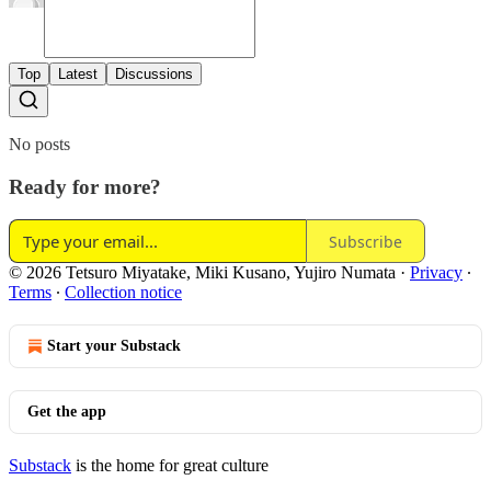
Top
Latest
Discussions
No posts
Ready for more?
Subscribe
© 2026 Tetsuro Miyatake, Miki Kusano, Yujiro Numata
·
Privacy
∙
Terms
∙
Collection notice
Start your Substack
Get the app
Substack
is the home for great culture