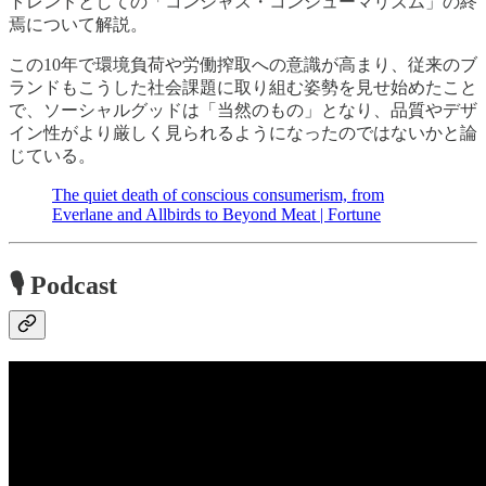
トレンドとしての「コンシャス・コンシューマリズム」の終
焉について解説。
この10年で環境負荷や労働搾取への意識が高まり、従来のブ
ランドもこうした社会課題に取り組む姿勢を見せ始めたこと
で、ソーシャルグッドは「当然のもの」となり、品質やデザ
イン性がより厳しく見られるようになったのではないかと論
じている。
The quiet death of conscious consumerism, from
Everlane and Allbirds to Beyond Meat | Fortune
🎙 Podcast