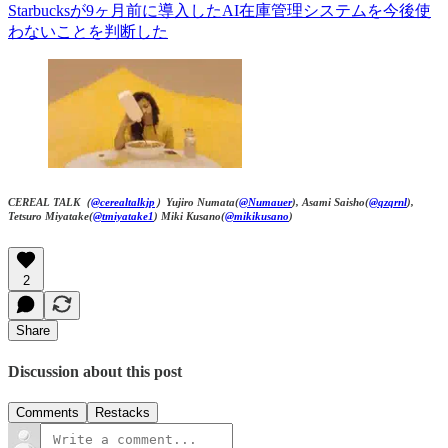
Starbucksが9ヶ月前に導入したAI在庫管理システムを今後使
わないことを判断した
CEREAL TALK（
@cerealtalkjp
）Yujiro Numata(
@Numauer
), Asami Saisho(
@qzqrnl
),
Tetsuro Miyatake(
@tmiyatake1
) Miki Kusano(
@mikikusano
)
2
Share
Discussion about this post
Comments
Restacks