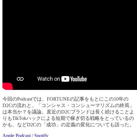
今回のPodcastでは、FORTUNEの記事をもとにこの10年の
D2Cの流れと、「コンシャス・コンシューマリズムの終焉」
は本当か？を議論。直近のD2Cブランドは長く続けることよ
りもTikTokハックによる短期で稼ぎ切る戦略をとっているの
かも、などD2Cの「成功」の定義の変化についても語った。
Apple Podcast
/
Spotify