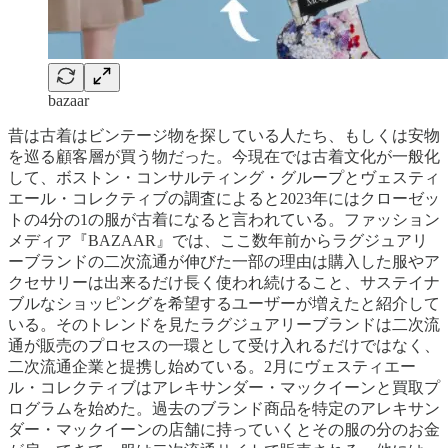
bazaar
昔は古着はビンテージ物を探している人たち、もしくは安物
を巡る顧客層が買う物だった。今現在では古着文化が一般化
して、ボストン・コンサルティング・グループとヴェスティ
エール・コレクティブの調査によると2023年にはクローゼッ
トの4分の1の服が古着になると言われている。ファッション
メディア『BAZAAR』では、ここ数年前からラグジュアリ
ーブランドの二次流通が伸びた一部の理由は購入した服やア
クセサリーは出来るだけ長く使われ続けること、サステイナ
ブルなショッピングを希望するユーザーが増えたと紹介して
いる。そのトレンドを見たラグジュアリーブランドは二次流
通が販売のプロセスの一環として受け入れるだけではなく、
二次流通企業と提携し始めている。2月にヴェスティエー
ル・コレクティブはアレキサンダー・マックイーンと買取プ
ログラムを始めた。過去のブランド商品を特定のアレキサン
ダー・マックイーンの店舗に持っていくとその服の分のお金