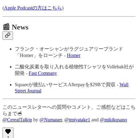
(
Apple Podcastの方はこちら
)
📰 News
フランク・オーシャンがラグジュアリーブランド
「Homer」をローンチ -
Homer
二酸化炭素を取り入れる植物性TシャツをVollebak社が
開発 -
Fast Company
Squareが後払いサービスAfterpayを$29Bで買収 -
Wall
Street Journal
このニュースレターへの質問やコメント、ご感想などはこち
らまで🥣
@CerealTalkjp
by
@Numauer
,
@tmiyatake1
and
@mikikusano
1