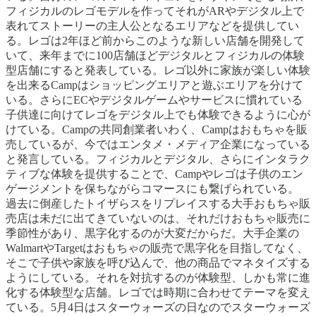
フィジカルのレゴモデルを作ってそれがARやデジタル上で
表れてストーリーの主人公となるエリアなどを提供してい
る。レゴは2年ほど前からこのような新しい店舗を開発して
いて、来年までに100店舗ほどデジタルとフィジカルの体験
型店舗にすると発表している。レゴ以外に家族が楽しい体験
を出来るCampはショッピングエリアと遊ぶエリアを分けて
いる。さらにECやデジタルゲームやサービスに慣れている
子供達に向けてレゴをデジタル上でも体験できるように心が
けている。Campの共同創業者いわく、Campはおもちゃを販
売しているが、今ではエンタメ・メディア企業になっている
と発言している。フィジカルとデジタル、さらにインタラク
ティブな体験を提供することで、Campやレゴは子供のエン
ゲージメントを保ちながらコマースにも繋げられている。
過去に倒産したトイザらスをリプレイスする大手おもちゃ販
売店は未だに出てきていないのは、それだけおもちゃ販売に
季節性があり、黒字化するのが大変だからだ。大手企業の
WalmartやTargetはおもちゃの販売で黒字化を目指してなく、
そこで子供や家族を呼び込んで、他の商品でマネタイズする
ようにしている。それを対抗するのが体験型、しかも常に進
化する体験型な店舗。レゴでは時期に合わせてテーマを変え
ている。5月4日はスターウォーズの日なのでスターウォーズ