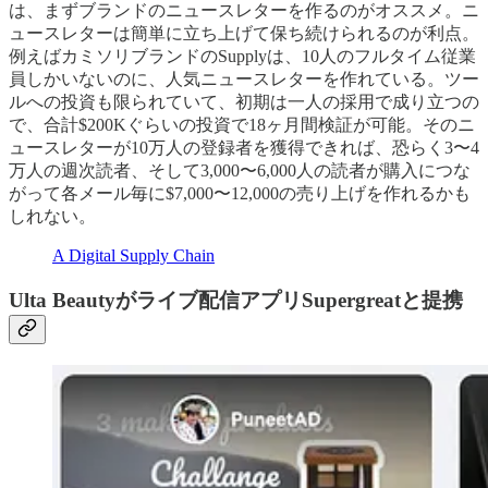
は、まずブランドのニュースレターを作るのがオススメ。ニ
ュースレターは簡単に立ち上げて保ち続けられるのが利点。
例えばカミソリブランドのSupplyは、10人のフルタイム従業
員しかいないのに、人気ニュースレターを作れている。ツー
ルへの投資も限られていて、初期は一人の採用で成り立つの
で、合計$200Kぐらいの投資で18ヶ月間検証が可能。そのニ
ュースレターが10万人の登録者を獲得できれば、恐らく3〜4
万人の週次読者、そして3,000〜6,000人の読者が購入につな
がって各メール毎に$7,000〜12,000の売り上げを作れるかも
しれない。
A Digital Supply Chain
Ulta Beautyがライブ配信アプリSupergreatと提携