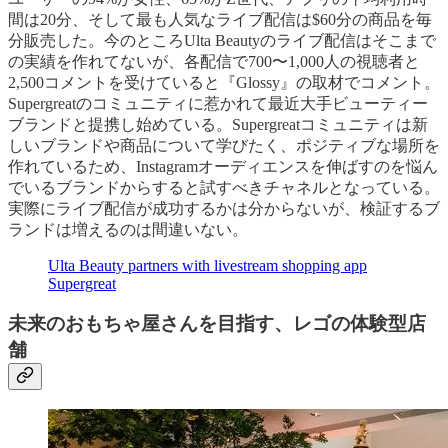
間は20分、そして最も人気なライブ配信は$60分の商品を毎
分販売した。今のところUlta Beautyのライブ配信はそこまで
の実績を作れてないが、各配信で700〜1,000人の視聴者と
2,500コメントを受けていると『Glossy』の取材でコメント。
Supergreatのコミュニティに惹かれて最近大手ビューティー
ブランドと提携し始めている。Supergreatコミュニティは新
しいブランドや商品について学びたく、ポジティブな場所を
作れているため、Instagramオーディエンスを伸ばすのを悩ん
でいるブランドからすると試すべきチャネルとなっている。
実際にライブ配信が成功するかは分からないが、検証するブ
ランドは増えるのは間違いない。
Ulta Beauty partners with livestream shopping app
Supergreat
未来のおもちゃ屋さんを目指す、レゴの体験型店
舗