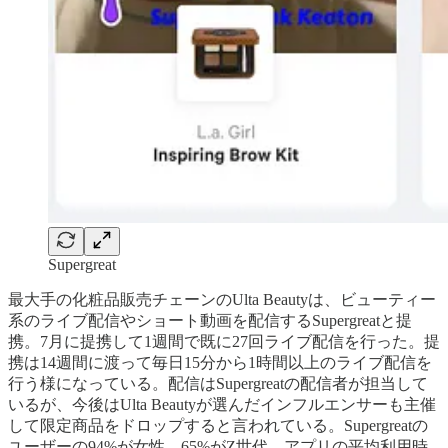
Supergreat
最大手の化粧品販売チェーンのUlta Beautyは、ビューティー
系のライブ配信やショート動画を配信するSupergreatと提
携。7月に提携して1週間で既に27回ライブ配信を行った。提
携は14週間に渡って毎日15分から1時間以上のライブ配信を
行う様になっている。配信はSupergreatの配信者が担当して
いるが、今後はUlta Beautyが選んだインフルエンサーも主催
して限定商品をドロップすると言われている。Supergreatの
ユーザーの94%が女性、65%がZ世代、アプリの平均利用時