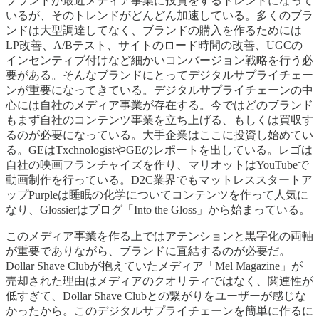
ブランドが最近メディア事業に投資をするトレンドになって
いるが、そのトレンドがどんどん加速している。多くのブラ
ンドは大型調達してなく、ブランドの購入を作るためには
LP改善、A/Bテスト、サイトのロード時間の改善、UGCの
インセンティブ付けなど細かいコンバージョン戦略を行う必
要がある。そんなブランドにとってデジタルサプライチェー
ンが重要になってきている。デジタルサプライチェーンの中
心には自社のメディア事業が存在する。今ではどのブランド
もまず自社のコンテンツ事業を立ち上げる、もしくは買収す
るのが必要になっている。大手企業はここに投資し始めてい
る。GEはTxchnologistやGEのレポートを出している。レゴは
自社の映画フランチャイズを作り、マリオットはYouTubeで
動画制作を行っている。D2C業界でもマットレススタートア
ップPurpleは睡眠の化学についてコンテンツを作って人気に
なり、Glossierはブログ「Into the Gloss」から始まっている。
このメディア事業を作る上ではアテンションと黒字化の両軸
が重要でありながら、ブランドに直結するのが必要だ。
Dollar Shave Clubが抱えていたメディア「Mel Magazine」が
売却された理由はメディアのクオリティではなく、関連性が
低すぎて、Dollar Shave Clubとの繋がりをユーザーが感じな
かったから。このデジタルサプライチェーンを簡単に作るに