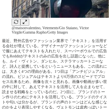
@maisonvalentino, Vetements/Gio Staiano, Victor
Virgile/Gamma Rapho/Getty Images
最近、野外広告やファッション業界で「テキスト」を活用す
る会社が増えている。デザイナーがファッションショーなど
で服にあえてテキストを入れたり、スーパーボウルでの広告
でもRedditがテキストのみの広告を出し話題になった。他に
も、ルイ・ヴィトン、ダンヒル、ステラマッカートニーな
ど、詩人と提携しているというニュースもある。この流れに
は、大きく4つの理由がある。1つ目は「アンチビジュアル」
の流れ。ビジュアルはテキストより6万倍のスピードでプロ
セス出来るため、画像を次々と見れる。画像や動画が多い世
の中に対して、あえてテキストを活用して人を止まらせて、
読ませる戦略をとっているのだ。2つ目に、ブランドのトー
ン作りのためにテキストを活用している。ブランドのテイス
トや匂いは分かるが、ブランドの声のトーンはどんな感じな
のかをより表現しやすくなる。ヴェトモンは皮肉っぽいトー