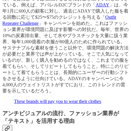
ている。例えば、アパレルD2Cブランドの「
ADAY
」は、今
年1月に600人の顧客に対し、過去にADAYで購入した服を着
る回数に応じて$25〜$75のクレジットを与える「
Outfit
Repeater Challenge
」キャンペーンを始めた。これはファッシ
ョン業界が環境問題に及ぼす影響への対抗だ。毎年、世界の
10%の炭素排出量、そして水やプラスチックを大量に扱う業
界、毎年1,000億着の衣服が80億人のために作られている。
サステナブルな素材を使うこと以外で、環境問題の解決方法
が必要だと業界では声が上がっている。そこで人気になって
いるのが、新しく購入を勧めるのではなく、これまでの服を
着てもらい、そしてリピートしてもらうこと。特にこのリピ
ートして着てもらうことは、長期的にユーザーの行動シフト
をさせるように仕向けている。ADAYのキャンペーンに今
4,000人のウェイトリストがすでにおり、このトレンドの需
要を示しているだろう。
These brands will pay you to wear their clothes
アンチビジュアルの流行、ファッション業界が
「テキスト」を活用する理由