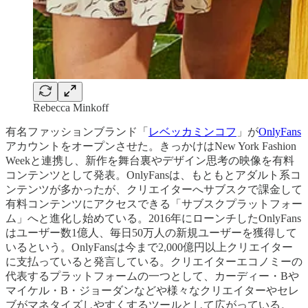
Rebecca Minkoff
有名ファッションブランド「
レベッカミンコフ
」が
OnlyFans
アカウントをオープンさせた。きっかけはNew York Fashion
Weekと連携し、新作を舞台裏やデザイン思考の映像を有料
コンテンツとして発表。OnlyFansは、もともとアダルト系コ
ンテンツが多かったが、クリエイターへサブスクで課金して
有料コンテンツにアクセスできる「サブスクプラットフォー
ム」へと進化し始めている。2016年にローンチしたOnlyFans
はユーザー数1億人、毎日50万人の新規ユーザーを獲得して
いるという。OnlyFansは今まで2,000億円以上クリエイター
に支払っていると発言している。クリエイターエコノミーの
代表するプラットフォームの一つとして、カーディー・Bや
マイケル・B・ジョーダンなどや様々なクリエイターやセレ
ブがマネタイズしやすくするツールとして広がっている。