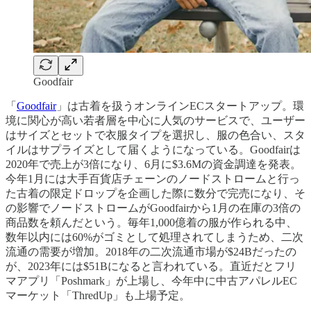
Goodfair
「
Goodfair
」は古着を扱うオンラインECスタートアップ。環
境に関心が高い若者層を中心に人気のサービスで、ユーザー
はサイズとセットで衣服タイプを選択し、服の色合い、スタ
イルはサプライズとして届くようになっている。Goodfairは
2020年で売上が3倍になり、6月に$3.6Mの資金調達を発表。
今年1月には大手百貨店チェーンのノードストロームと行っ
た古着の限定ドロップを企画した際に数分で完売になり、そ
の影響でノードストロームがGoodfairから1月の在庫の3倍の
商品数を頼んだという。毎年1,000億着の服が作られる中、
数年以内には60%がゴミとして処理されてしまうため、二次
流通の需要が増加。2018年の二次流通市場が$24Bだったの
が、2023年には$51Bになると言われている。直近だとフリ
マアプリ「Poshmark」が上場し、今年中に中古アパレルEC
マーケット「ThredUp」も上場予定。