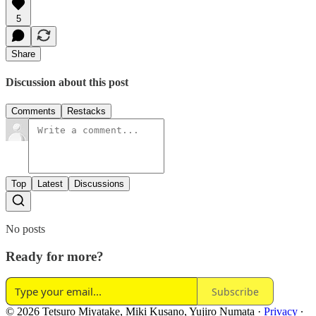
5
Share
Discussion about this post
Comments
Restacks
Top
Latest
Discussions
No posts
Ready for more?
Subscribe
© 2026 Tetsuro Miyatake, Miki Kusano, Yujiro Numata
·
Privacy
∙