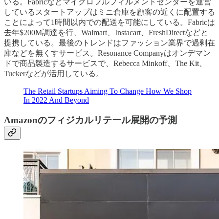
いる。Fabricなどマイクロフルフィルメントセンターを運営
しているスタートアップはミニ倉庫を顧客の近くに配置する
ことによって1時間以内での配送を可能にしている。Fabricは
去年$200M調達を行、Walmart、Instacart、FreshDirectなどと
提携している。最後のトレンドはファッション業界で過剰在
庫などを無くすサービス。Resonance Companyはオンデマン
ドで商品製造するサービスで、Rebecca Minkoff、The Kit、
Tuckerなどが活用している。
The Retail Startups Aiming To Change How We Shop
In 2022 And Beyond
Amazonのフィジカルリテール展開の予測