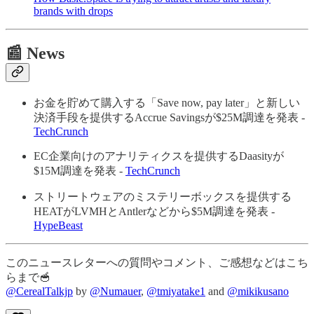
brands with drops
📰 News
お金を貯めて購入する「Save now, pay later」と新しい
決済手段を提供するAccrue Savingsが$25M調達を発表 -
TechCrunch
EC企業向けのアナリティクスを提供するDaasityが
$15M調達を発表 -
TechCrunch
ストリートウェアのミステリーボックスを提供する
HEATがLVMHとAntlerなどから$5M調達を発表 -
HypeBeast
このニュースレターへの質問やコメント、ご感想などはこち
らまで🥣
@CerealTalkjp
by
@Numauer
,
@tmiyatake1
and
@mikikusano