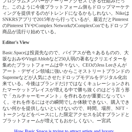
プログラムメンバーがアーリーアクセスできる仕組みだっ
た。このように今後プラットフォーム側もドロップマーケテ
ィングを提供するのがトレンドになるかもしれない。Nikeは
SNKRSアプリで2015年から行っているが、最近だとPinterest
のPinterest TVやComplex NetworkのComplexConでもドロップ
商品が流行り始めている。
Editor's View
Basic.Spaceは投資先なので、バイアスが色々あるものの、大
坂なおみやVirgil Ablohなど250人弱の著名なクリエイターを
集めたプラットフォームは中々ない。CEOのJess Leeさんが
アート・デザイン領域に強いからこそストリートブランドの
Supremeなどが人気にさせたドロップモデルをデジタル化出
来ている。今後はブランドだけではなくキュレーションされ
たマーケットプレイスが増える中で勝ち抜くのはどう言う形
で「カルチャーモーメント」を作れるかが重要になってい
く。それを作るにはその瞬間でしか体験できない、購入でき
ない何かを提供しないといけないので、時間、場所、NFT・
トークンなどをベースにした限定アクセスを試すブランドと
プラットフォームが増えてもおかしくない。ー宮武
How Basic.Space is trying to attract artists and luxury