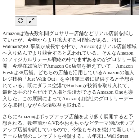
Amazonは過去数年間グロサリー店舗などリアル店舗を試し
ていたが、今年からより拡大する可能性がある。特に
WalmartのEC事業が成長する中で、Amazonはリアル店舗領域
へ入り込んでより競合すると思われている。そんなAmazon
のフィジカルリテール戦略の中でまずあるのがグロサリー展
開。今現在20箇所でAmazon Go店舗を抱えていて、Amazon
Freshは38店舗。どちらの店舗も活用しているAmazonの無人
レジ技術「Just Walk Out」を今後第三者に提供すると予想さ
れている。既にダラス空港でHudsonが技術を取り入れて、
最近は手のひらだけで入場と決済ができるAmazon Oneも導
入した。この展開によってAmazonは他社のグロサリーデー
タを取得しながら決済収益も取れる。
さらにAmazonはポップアップ店舗をより多く展開すると予
想される。数年前からVRやおもちゃなどテーマ別のポップ
アップ店舗を試しているので、今後もそれを続けて新しいリ
テール店舗のコンセプトを検証する。去年末にWall Street