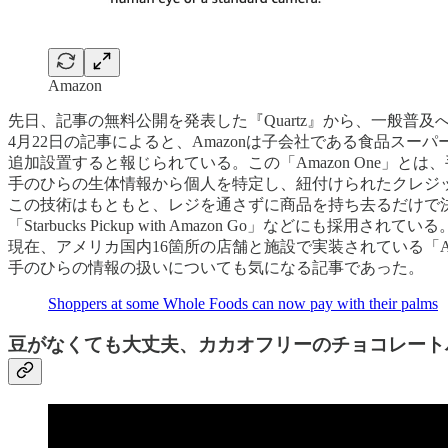
Amazon
先日、記事の無料公開を発表した『Quartz』から、一般普
4月22日の記事によると、Amazonは子会社である食品スーパー
追加設置すると報じられている。この「Amazon One」
手のひらの生体情報から個人を特定し、紐付けられたクレジ
この技術はもともと、レジを通さずに商品を持ち去るだけで決済
「Starbucks Pickup with Amazon Go」などにも採用されている
現在、アメリカ国内16箇所の店舗と施設で実装されている「A
手のひらの情報の扱いについても気になる記事であった。
Shoppers at some Whole Foods can now pay with their palms
豆がなくても大丈夫、カカオフリーのチョコレート