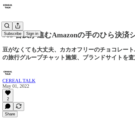
#63 普及が進むAmazonの手のひら決
Subscribe
Sign in
豆がなくても大丈夫、カカオフリーのチョコレートバ
の旅行グループチャット施策、ブランドサイトを査
CEREAL TALK
May 01, 2022
2
Share