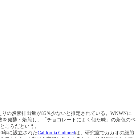
りの炭素排出量が85％少ないと推定されている。WNWNに
合物を発酵・焙煎し、「チョコレートによく似た味」の茶色のペ
るところだという。
20年に設立された
California Cultured
は、研究室でカカオの細胞