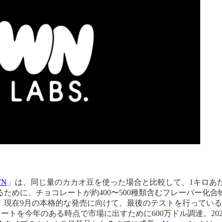
WN
」は、同じ量のカカオ豆を使った場合と比較して、1キロあた
ために、チョコレートが約400〜500種類含むフレーバー化
。現在9月の本格的な発売に向けて、最後のテストを行ってい
ートを今年のある時点で市場に出すために600万ドル調達。20