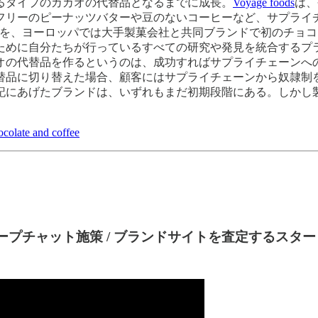
るタイプのカカオの代替品となるまでに成長。
Voyage foods
は、
フリーのピーナッツバターや豆のないコーヒーなど、サプライ
ーを、ヨーロッパでは大手製菓会社と共同ブランドで初のチョコレート
ために自分たちが行っているすべての研究や発見を統合するプ
オの代替品を作るというのは、成功すればサプライチェーンへ
替品に切り替えた場合、顧客にはサプライチェーンから奴隷制
記にあげたブランドは、いずれもまだ初期段階にある。しかし
ocolate and coffee
ープチャット施策 / ブランドサイトを査定するスタ