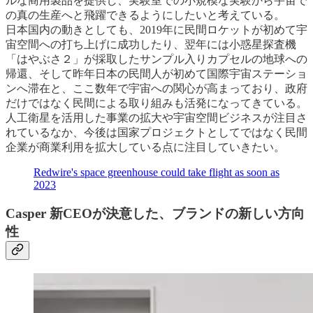
ルな商用製品を提供し、実験室での小規模な実験から宇宙で
の真の生産へと飛躍できるようにしたいと考えている。
日本国内の動きとしても、2019年に民間ロケットが初めて宇
宙空間への打ち上げに成功したり、翌年には小惑星探査機
「はやぶさ２」が採取したサンプル入りカプセルの地球への
帰還、そして昨年日本の民間人が初めて国際宇宙ステーショ
ンへ滞在と、ここ数年で宇宙への関心が高まっており、政府
だけではなく民間による取り組みも活発になってきている。
人工衛星を活用した事業の拡大や宇宙空間ビジネスが注目さ
れているなか、今後は国家プロジェクトとしてではなく民間
企業が商業利用を拡大している点に注目していきたい。
Redwire's space greenhouse could take flight as soon as
2023
Casper 新CEOが決意した、ブランドの新しい方向
性