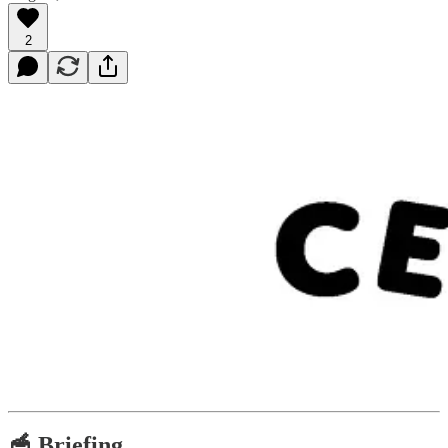
2
🥣 Briefing