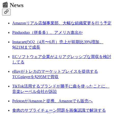
📰 News
Amazonリアル店舗事業部、大幅な組織変更を行う予定
Pinduoduo（拼多多）、アメリカ進出か
InstacartのQ2（4月〜6月）売上が前期比39%増加、
$621Mまで成長
ECソフトウェア企業がよりアグレッシブな買収を検討
してる
eBayがトレカのマーケットプレイスを提供する
TCGplayerを$295Mで買収
TikTok活用するブランドが勝手に曲を使ったことに、
音楽レーベル会社が訴訟
PelotonがAmazonと提携、Amazonでも販売へ
食肉のサプライチェーン問題を画像認識で解決する