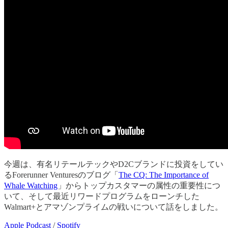
今週は、有名リテールテックやD2Cブランドに投資をしてい
るForerunner Venturesのブログ「
The CQ: The Importance of
Whale Watching
」からトップカスタマーの属性の重要性につ
いて、そして最近リワードプログラムをローンチした
Walmart+とアマゾンプライムの戦いについて話をしました。
Apple Podcast
/
Spotify