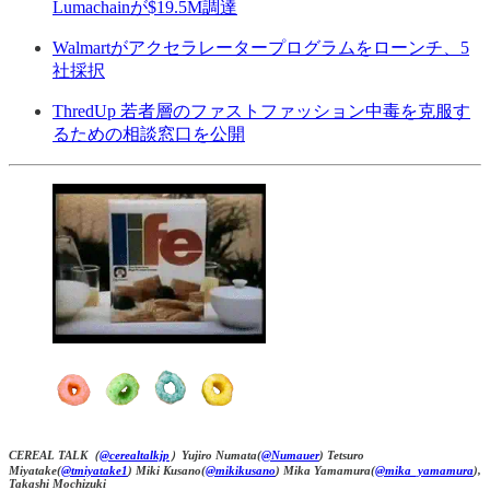
Lumachainが$19.5M調達
Walmartがアクセラレータープログラムをローンチ、5
社採択
ThredUp 若者層のファストファッション中毒を克服す
るための相談窓口を公開
CEREAL TALK（
@cerealtalkjp
）Yujiro Numata(
@Numauer
) Tetsuro
Miyatake(
@tmiyatake1
) Miki Kusano(
@mikikusano
) Mika Yamamura(
@mika_yamamura
),
Takashi Mochizuki