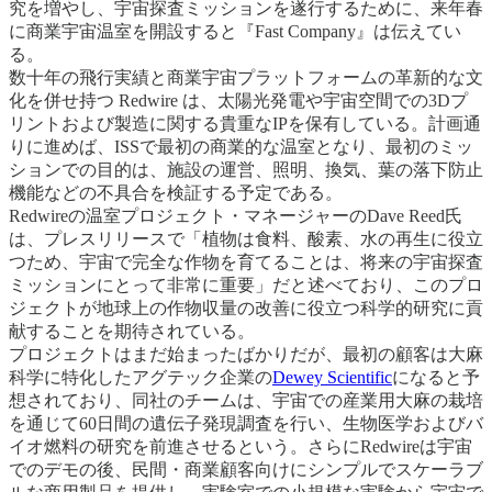
究を増やし、宇宙探査ミッションを遂行するために、来年春
に商業宇宙温室を開設すると『Fast Company』は伝えてい
る。
数十年の飛行実績と商業宇宙プラットフォームの革新的な文
化を併せ持つ Redwire は、太陽光発電や宇宙空間での3Dプ
リントおよび製造に関する貴重なIPを保有している。計画通
りに進めば、ISSで最初の商業的な温室となり、最初のミッ
ションでの目的は、施設の運営、照明、換気、葉の落下防止
機能などの不具合を検証する予定である。
Redwireの温室プロジェクト・マネージャーのDave Reed氏
は、プレスリリースで「植物は食料、酸素、水の再生に役立
つため、宇宙で完全な作物を育てることは、将来の宇宙探査
ミッションにとって非常に重要」だと述べており、このプロ
ジェクトが地球上の作物収量の改善に役立つ科学的研究に貢
献することを期待されている。
プロジェクトはまだ始まったばかりだが、最初の顧客は大麻
科学に特化したアグテック企業の
Dewey Scientific
になると予
想されており、同社のチームは、宇宙での産業用大麻の栽培
を通じて60日間の遺伝子発現調査を行い、生物医学およびバ
イオ燃料の研究を前進させるという。さらにRedwireは宇宙
でのデモの後、民間・商業顧客向けにシンプルでスケーラブ