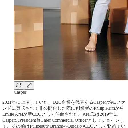
Casper
2021年に上場していた、D2C企業を代表するCasperがPEファ
ンドに買収されて非公開化した際に創業者のPhilip Krimから
Emilie Arelが新CEOとして任命された。Arel氏は2019年に
CasperのPresident兼Chief Commercial Officerとしてジョインし
て、その前はFullbeauty BrandsやQuidsiのCEOとして務めてい