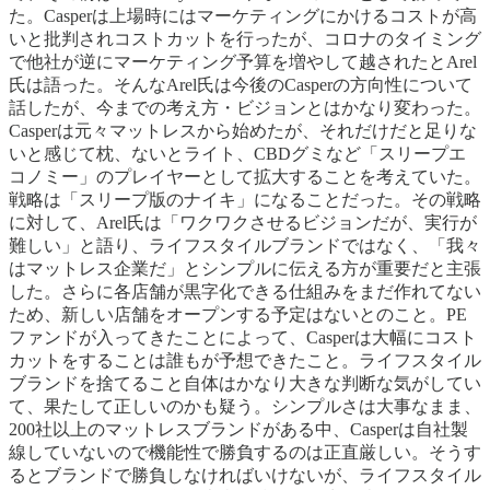
た。Casperは上場時にはマーケティングにかけるコストが高
いと批判されコストカットを行ったが、コロナのタイミング
で他社が逆にマーケティング予算を増やして越されたとArel
氏は語った。そんなArel氏は今後のCasperの方向性について
話したが、今までの考え方・ビジョンとはかなり変わった。
Casperは元々マットレスから始めたが、それだけだと足りな
いと感じて枕、ないとライト、CBDグミなど「スリープエ
コノミー」のプレイヤーとして拡大することを考えていた。
戦略は「スリープ版のナイキ」になることだった。その戦略
に対して、Arel氏は「ワクワクさせるビジョンだが、実行が
難しい」と語り、ライフスタイルブランドではなく、「我々
はマットレス企業だ」とシンプルに伝える方が重要だと主張
した。さらに各店舗が黒字化できる仕組みをまだ作れてない
ため、新しい店舗をオープンする予定はないとのこと。PE
ファンドが入ってきたことによって、Casperは大幅にコスト
カットをすることは誰もが予想できたこと。ライフスタイル
ブランドを捨てること自体はかなり大きな判断な気がしてい
て、果たして正しいのかも疑う。シンプルさは大事なまま、
200社以上のマットレスブランドがある中、Casperは自社製
線していないので機能性で勝負するのは正直厳しい。そうす
るとブランドで勝負しなければいけないが、ライフスタイル