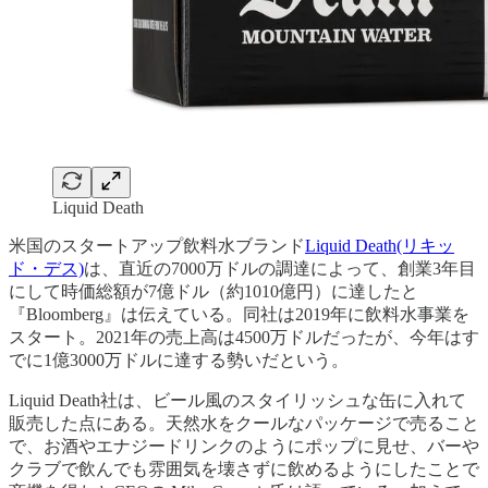
Liquid Death
米国のスタートアップ飲料水ブランド
Liquid Death(リキッ
ド・デス)
は、直近の7000万ドルの調達によって、創業3年目
にして時価総額が7億ドル（約1010億円）に達したと
『Bloomberg』は伝えている。同社は2019年に飲料水事業を
スタート。2021年の売上高は4500万ドルだったが、今年はす
でに1億3000万ドルに達する勢いだという。
Liquid Death社は、ビール風のスタイリッシュな缶に入れて
販売した点にある。天然水をクールなパッケージで売ること
で、お酒やエナジードリンクのようにポップに見せ、バーや
クラブで飲んでも雰囲気を壊さずに飲めるようにしたことで