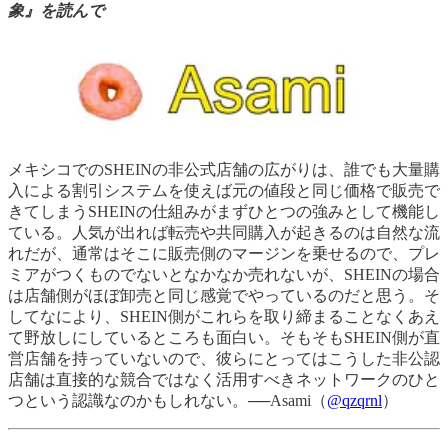
象』を読んで
メキシコでのSHEINの非公式店舗の広がりは、誰でも大量購
入による割引システムを使えば元の値段と同じ価格で販売で
きてしまうSHEINの仕組みがまずひとつの強みとして機能し
ている。人気が出れば転売や共同購入が起きるのは自然な流
れだが、通常はそこに販売側のマージンを乗せるので、プレ
ミアがつくものでないとなかなか売れないが、SHEINの場合
は店舗側がほぼ卸売と同じ感覚でやっているのだと思う。そ
してなにより、SHEIN側がこれらを取り締まることなくあえ
て野放しにしているところも面白い。そもそもSHEIN側が直
営店舗を持っていないので、彼らにとってはこうした非公認
店舗は直接的な競合ではなく活用すべきネットワークのひと
つという認識なのかもしれない。──Asami（
@qzqrnl
）