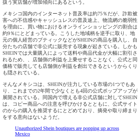
扱う実店舗が増加傾向にあるという。
メキシコ国内のインターネット普及率は約75％だが、詐欺被
害への不信感やキャッシュレスの普及途上、物流網の脆弱性
を理由に、買い物におけるオンラインショッピングの割合は
約9％にとどまっている。こうした地域柄を逆手に取り、地
元の個人経営のブティックなどがSHEINの商品を購入し、自
分たちの店舗で非公式に販売する現象が起きている。しかも
SHEINでは大量購入によって送料や商品代金が大幅に割引さ
れるため、、店舗側の利益を上乗せすることなく、公式と同
価格で販売しても店舗側が利益を創出できるというからくり
も隠されている。
そんなメキシコは、SHEINが注力している市場の1つでもあ
り、これまでの2年間で少なくとも4回の公式ポップアップが
展開されている。同国内で増える非公式店舗に対してSHEIN
は、コピー商品への注意を呼びかけるとともに、公式サイト
のからの購入を推奨するにとどめており、摘発や取り締まり
をする意向はないようだ。
Unauthorized Shein boutiques are popping up across
Mexico