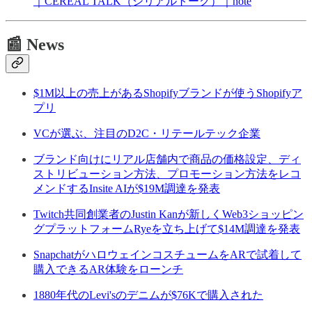
｜CEREAL TALK（シリアルトーク）｜note
📰 News
$1M以上の売上があるShopifyブランドが使うShopifyア
プリ
VCが選ぶ、注目のD2C・リテールテック企業
ブランド向けにリアル店舗内で商品の価格設定、ディ
ストリビューション方法、プロモーション方法をレコ
メンドするInsite AIが$19M調達を発表
Twitch共同創業者のJustin Kanが新しくWeb3ショッピン
グプラットフォームRyeを立ち上げて$14M調達を発表
SnapchatがハロウェインコスチュームをARで試着して
購入できるAR体験をローンチ
1880年代のLevi'sのデニムが$76Kで購入された