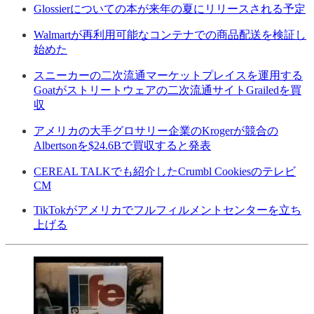
Glossierについての本が来年の夏にリリースされる予定
Walmartが再利用可能なコンテナでの商品配送を検証し
始めた
スニーカーの二次流通マーケットプレイスを運用する
Goatがストリートウェアの二次流通サイトGrailedを買
収
アメリカの大手グロサリー企業のKrogerが競合の
Albertsonを$24.6Bで買収すると発表
CEREAL TALKでも紹介したCrumbl Cookiesのテレビ
CM
TikTokがアメリカでフルフィルメントセンターを立ち
上げる