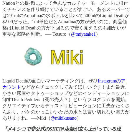
Nationとの提携によって色んなカルチャーモーメントに根付
くチャンスを作り続けていることがすごい。あるスーパーで
は591mlのAquafinaの水ボトルと比べて500mlのLiquid Deathが
$2.09だった。1ml単位だとAquafinaの方が安いのに、商品価
格はLiquid Deathの方が下回るので安く見えるのも細かいが
重要な戦略的判断。── Tetsuro（
@tmiyatake1
）
Liquid Deathの面白いマーケティングは、ぜひ
Instagramのア
カウント
などからチェックしてみてほしいです！また最近、
小さい床屋やタトゥーショップなどのインディーショップに
卸すDeath Peddlers（死の売人？）というプログラムを開始。
クリエイティブからディストリビューションに工夫がたくさ
んあり、パケのかっこいいただの水とは言い切れない魅力が
ありますね。──Miki（
@mikikusano
）
『メキシコで非公式のSHEIN店舗が立ち上がっている現