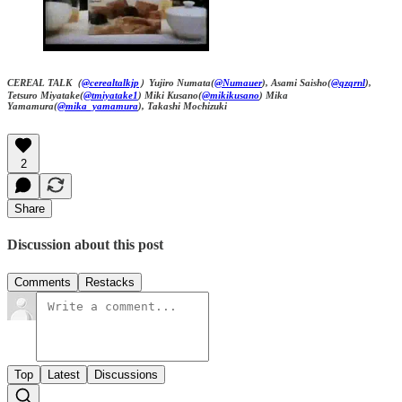
CEREAL TALK（
@cerealtalkjp
）Yujiro Numata(
@Numauer
), Asami Saisho(
@qzqrnl
),
Tetsuro Miyatake(
@tmiyatake1
) Miki Kusano(
@mikikusano
) Mika
Yamamura(
@mika_yamamura
), Takashi Mochizuki
2
Share
Discussion about this post
Comments
Restacks
Top
Latest
Discussions