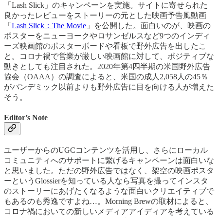
「Lash Slick」のキャンペーンを実施。サイトに寄せられた
良かったレビューをストーリーの元とした映画予告風動画
「
Lash Slick：The Movie
」を公開した。面白いのが、映画の
ポスターをニューヨークやロサンゼルスなど9つのインディ
ーズ映画館のポスターボードや看板で野外広告を出したこ
と。コロナ禍で営業が厳しい映画館に対して、ポジティブな
動きとしても注目された。2020年第4四半期の米国野外広告
協会（OAAA）の調査によると、米国の成人2,058人の45％
がパンデミック以前よりも野外広告に目を向ける人が増えた
そう。
Editor’s Note
ユーザーからのUGCコンテンツを活用し、さらにローカル
コミュニティへのサポートに繋げるキャンペーンは面白いな
と思いました。ただの野外広告ではなく、架空の映画ポスタ
ーというGlossierを知っている人なら写真を撮ってインスタ
のストーリーにあげたくなるような面白いクリエイティブで
もあるのも秀逸ですよね…。Morning Brewの取材によると、
コロナ禍においての新しいメディアアイディアを考えている