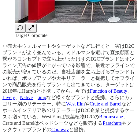
Target Corporate
小売大手ウォルマートやターゲットなどに行くと、実はD2C
ブランドがよく並んでいる。ミドルマンを避けて直接顧客と
繋がるコンセプトで立ち上がったはずのD2Cブランドはオン
ライン広告の値段が上がっている影響で、最近オフラインで
の販売が増えているのだ。自社店舗を立ち上げるブランドも
いれば、ポップアップや大手リテーラーと提携してオフライ
ンで商品販売を行うブランドも出てきている。ターゲットは
2016年にHarry'sと提携してから、今では
Function of Beauty
、
Lively
、
Native
、
quip
など様々なブランドと提携。さらにカテ
ゴリー別のリテーラー、特に
West Elm
や
Crate and Barrel
など
ホームインテリア系のリテーラーはD2C企業と提携するケー
スも増えている。West Elmは観葉植物D2Cの
Bloomscape
、
Crate and Barrelはベッドシーツなどを販売する
Parachute
やク
ックウェアブランドの
Caraway
と提携。