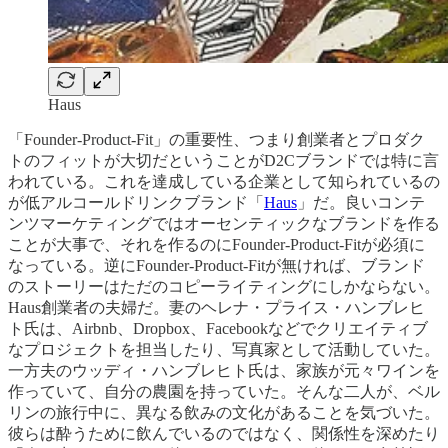
Haus
「Founder-Product-Fit」の重要性、つまり創業者とプロダク
トのフィットが大切だということがD2Cブランドでは特に言
われている。これを達成している企業として知られているの
が低アルコールドリンクブランド「
Haus
」だ。良いコンテ
ンツマーケティングではオーセンティックなブランドを作る
ことが大事で、それを作るのにFounder-Product-Fitが必須に
なっている。逆にFounder-Product-Fitが無ければ、ブランド
のストーリーはただのコピーライティングにしかならない。
Haus創業者の夫婦だ。妻のヘレナ・プライス・ハンブレヒ
ト氏は、Airbnb、Dropbox、Facebookなどでクリエイティブ
なプロジェクトを担当したり、写真家として活動していた。
一方夫のウッディ・ハンブレヒト氏は、家族が元々ワインを
作っていて、自分の農園を持っていた。そんな二人が、ベル
リンの旅行中に、異なる飲みの文化があることを気づいた。
彼らは酔うために飲んでいるのではなく、関係性を深めたり