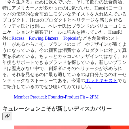
「今を生きる」ために飲んでいた。そして飲むのは食前酒、
特にアメリカーノが多かったのに気づいた。Hausはヨーロ
ッパの伝統的な食前酒にモダンなテイストを入れ込んでいる
プロダクト。Hausのプロダクトとヘリテージを感じさせる
ウッディ氏とは別に、ヘレナ氏はブランドのバリューコミュ
ニケーションと顧客アピールに強みを持っていた。Haus以
外に
Recess
、
Rowing Blazers
、
Topicals
なども創業者のストー
リーがあるからこそ、ブランドのコピーやデザインが響くよ
うになっている。今の顧客は消費するプロダクトに対して真
実を求めている。ちょっとカッコいいデザインではなく、10
年後もサポートできるブランドを探している。新しいブラン
ドは歴史がない中で、創業者にそのヘリテージが求められ
る。それを見せるのに最も適しているのは自分たちのオーセ
ンティックなストーリーである。今週の
ポッドキャスト
でも
ご紹介しているのでぜひ聴いてみてほしい。
Member Practical: Founder-Product Fit – 2PM
キュレーションこそが新しいディスカバリー