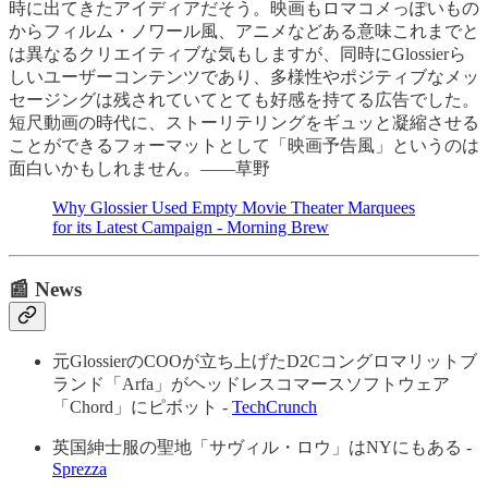
時に出てきたアイディアだそう。映画もロマコメっぽいもの
からフィルム・ノワール風、アニメなどある意味これまでと
は異なるクリエイティブな気もしますが、同時にGlossierら
しいユーザーコンテンツであり、多様性やポジティブなメッ
セージングは残されていてとても好感を持てる広告でした。
短尺動画の時代に、ストーリテリングをギュッと凝縮させる
ことができるフォーマットとして「映画予告風」というのは
面白いかもしれません。——草野
Why Glossier Used Empty Movie Theater Marquees
for its Latest Campaign - Morning Brew
📰 News
元GlossierのCOOが立ち上げたD2Cコングロマリットブ
ランド「Arfa」がヘッドレスコマースソフトウェア
「Chord」にピボット -
TechCrunch
英国紳士服の聖地「サヴィル・ロウ」はNYにもある -
Sprezza