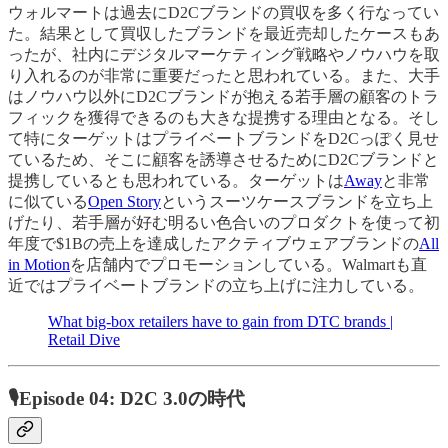
ウォルマートは過去にD2Cブランドの買収を多く行なってい
た。結果として買収したブランドを最近売却したケースもあ
ったが、社内にデジタルマーケティング戦略やノウハウを取
り入れるのが非常に重要だったと思われている。また、大手
はノウハウ以外にD2Cブランドが抱える若手層の顧客のトラ
フィックを獲得できるのも大きな提携する理由となる。そし
て特にターゲットはプライベートブランドをD2Cっぽく見せ
ているため、そこに顧客を誘導させるためにD2Cブランドと
提携しているとも思われている。ターゲットは
Away
と非常
に似ている
Open Story
というスーツケースブランドを立ち上
げたり、若手層が好む明るい色合いのプロダクトを使って初
年度で$1Bの売上を達成したアクティブウェアブランドの
All
in Motion
を店舗内でプロモーションしている。Walmartも直
近ではプライベートブランドの立ち上げに注力している。
What big-box retailers have to gain from DTC brands |
Retail Dive
🎙Episode 04: D2C 3.0の時代