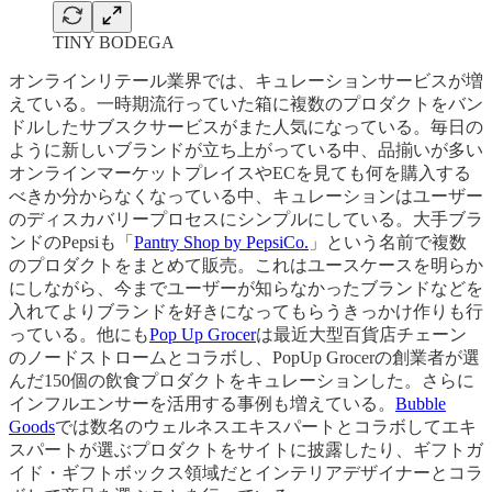
TINY BODEGA
オンラインリテール業界では、キュレーションサービスが増
えている。一時期流行っていた箱に複数のプロダクトをバン
ドルしたサブスクサービスがまた人気になっている。毎日の
ように新しいブランドが立ち上がっている中、品揃いが多い
オンラインマーケットプレイスやECを見ても何を購入する
べきか分からなくなっている中、キュレーションはユーザー
のディスカバリープロセスにシンプルにしている。大手ブラ
ンドのPepsiも「
Pantry Shop by PepsiCo.
」という名前で複数
のプロダクトをまとめて販売。これはユースケースを明らか
にしながら、今までユーザーが知らなかったブランドなどを
入れてよりブランドを好きになってもらうきっかけ作りも行
っている。他にも
Pop Up Grocer
は最近大型百貨店チェーン
のノードストロームとコラボし、PopUp Grocerの創業者が選
んだ150個の飲食プロダクトをキュレーションした。さらに
インフルエンサーを活用する事例も増えている。
Bubble
Goods
では数名のウェルネスエキスパートとコラボしてエキ
スパートが選ぶプロダクトをサイトに披露したり、ギフトガ
イド・ギフトボックス領域だとインテリアデザイナーとコラ