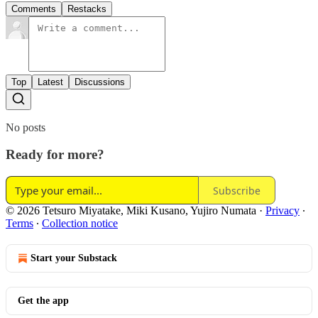
Comments
Restacks
Top
Latest
Discussions
No posts
Ready for more?
Subscribe
© 2026 Tetsuro Miyatake, Miki Kusano, Yujiro Numata
·
Privacy
∙
Terms
∙
Collection notice
Start your Substack
Get the app