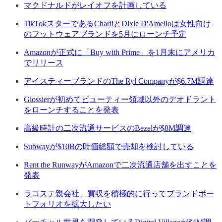
マクドナルドがレイオフを計画している
TikTokスターであるCharliとDixie D'Amelioは女性向け
のフットウェアブランドを5月にローンチ予定
Amazonが正式に「Buy with Prime」を1月末にアメリカ
でリリース
アイスティーブランドのThe Ryl Companyが$6.7M調達
Glossierが初めてビューティー領域以外のデオドラント
をローンチすることを発表
高級時計の二次流通サービスのBezelが$8M調達
Subwayが$10Bの時価総額で売却を検討している
Rent the RunwayがAmazonで二次流通店舗を出すことを
発表
ラコステ親会社、買収を積極的に行ってブランドポー
トフォリオを拡大したい