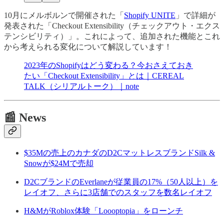
10月にメルボルンで開催された「
Shopify UNITE
」で詳細が
発表された「Checkout Extensibility（チェックアウト・エクス
テンシビリティ）」。これによって、追加された機能とこれ
から考えられる変化について解説しています！
2023年のShopifyはどう変わる？今おさえておき
たい「Checkout Extensibility」とは｜CEREAL
TALK（シリアルトーク）｜note
📰 News
$35Mの売上のカナダのD2CマットレスブランドSilk &
Snowが$24Mで売却
D2CブランドのEverlaneが従業員の17%（50人以上）を
レイオフ、さらに3店舗でのスタッフを数名レイオフ
H&MがRoblox体験「Loooptopia」をローンチ