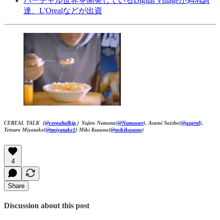
バーチャル世界を開発しているDigital Villageが$4M調
達、L'Orealなどが出資
CEREAL TALK（
@cerealtalkjp
）Yujiro Numata(
@Numauer
), Asami Saisho(
@qzqrnl
),
Tetsuro Miyatake(
@tmiyatake1
) Miki Kusano(
@mikikusano
)
4
Share
Discussion about this post