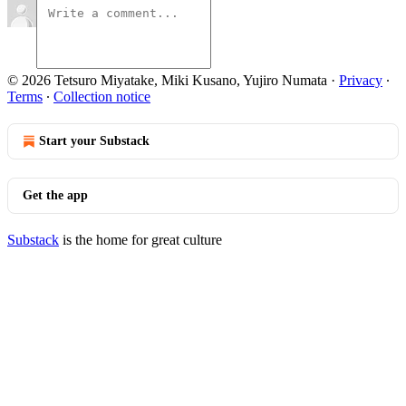
© 2026 Tetsuro Miyatake, Miki Kusano, Yujiro Numata
·
Privacy
∙
Terms
∙
Collection notice
Start your Substack
Get the app
Substack
is the home for great culture