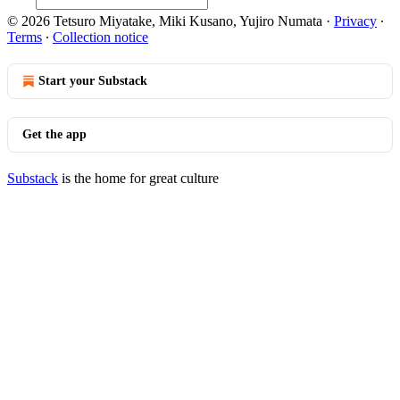
© 2026 Tetsuro Miyatake, Miki Kusano, Yujiro Numata
·
Privacy
∙
Terms
∙
Collection notice
Start your Substack
Get the app
Substack
is the home for great culture