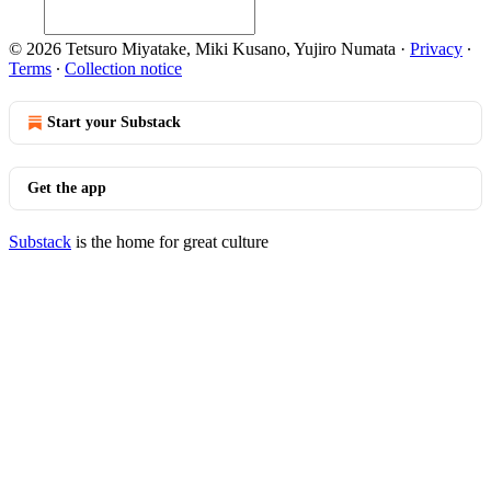
© 2026 Tetsuro Miyatake, Miki Kusano, Yujiro Numata
·
Privacy
∙
Terms
∙
Collection notice
Start your Substack
Get the app
Substack
is the home for great culture