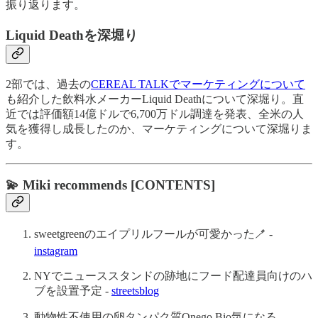
振り返ります。
Liquid Deathを深堀り
2部では、過去の
CEREAL TALKでマーケティングについて
も紹介した飲料水メーカーLiquid Deathについて深堀り。直
近では評価額14億ドルで6,700万ドル調達を発表、全米の人
気を獲得し成長したのか、マーケティングについて深堀りま
す。
💫 Miki recommends [CONTENTS]
sweetgreenのエイプリルフールが可愛かった🪥 -
instagram
NYでニューススタンドの跡地にフード配達員向けのハ
ブを設置予定 -
streetsblog
動物性不使用の卵タンパク質Onego Bio気になる -