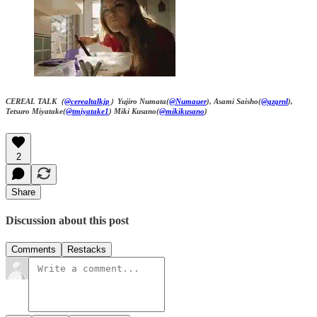
CEREAL TALK（
@cerealtalkjp
）Yujiro Numata(
@Numauer
), Asami Saisho(
@qzqrnl
),
Tetsuro Miyatake(
@tmiyatake1
) Miki Kusano(
@mikikusano
)
2
Share
Discussion about this post
Comments
Restacks