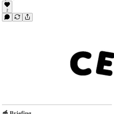
2
🥣 Briefing