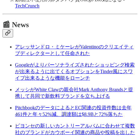
TechCrunch
📰 News
アレッサンドロ・ミケーレがValentinoのクリエイティ
ブディレクターとして任命された
Googleがよりパーソナライズされたショッピング検索
が出来るように出てくるオプションをTinder風にスワ
イプ出来るような機能をローンチ
メッシがWhite Clawの親会社Mark Anthony Brandsと提
携して共同で新飲料ブランドを立ち上げる
PitchbookのデータによるとEC関連の投資件数は去年
461件と年々52%減、調達額は$8.9Bと72%落ちた
ビヨンセの新しいカントリーアルバムに合わせて複数
社のブランドがカウボーイ関連の商品や投稿を出した