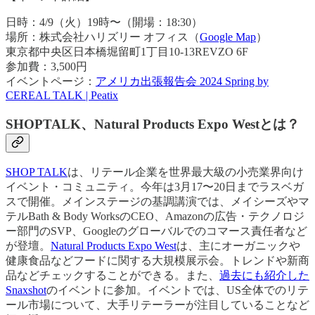
日時：4/9（火）19時〜（開場：18:30）
場所：株式会社ハリズリー オフィス（
Google Map
）
東京都中央区日本橋堀留町1丁目10-13REVZO 6F
参加費：3,500円
イベントページ：
アメリカ出張報告会 2024 Spring by
CEREAL TALK | Peatix
SHOPTALK、Natural Products Expo Westとは？
SHOP TALK
は、リテール企業を世界最大級の小売業界向け
イベント・コミュニティ。今年は3月17〜20日までラスベガ
スで開催。メインステージの基調講演では、メイシーズやマ
テルBath & Body WorksのCEO、Amazonの広告・テクノロジ
ー部門のSVP、Googleのグローバルでのコマース責任者など
が登壇。
Natural Products Expo West
は、主にオーガニックや
健康食品などフードに関する大規模展示会。トレンドや新商
品などチェックすることができる。また、
過去にも紹介した
Snaxshot
のイベントに参加。イベントでは、US全体でのリテ
ール市場について、大手リテーラーが注目していることなど