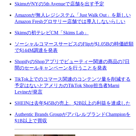
SkimsがNYの5th Avenueで店舗を出す予定
Amazonが無人レジシステム「Just Walk Out」を新しい
Amazon Freshグロサリー店舗では導入しないらしい
Skimsの初テレビCM「Skims Lab」
ソーシャルコマースサービスのFlipが$1.05Bの時価総額
で$144M調達を発表
ShopifyのShopアプリでビューティー関連の商品の7日
間のセールキャンペーンを行うことを発表
TikTok上でのコマース関連のコンテンツ量を削減する
予定はないとアメリカのTikTok Shop担当者Marni
Levineが発言
SHEINは去年$45Bの売上、$2B以上の利益を達成した
Authentic Brands GroupがアパレルブランドChampionを
$1B以上で買収