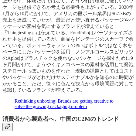
上がる中、体験だけではなく、どうやれば環境に優しいパッ
ケージを提供できるか考える必要性も上がっている。2020年
1月から10月にかけて、アメリカの段ボール業界は$67.3Bの
売上を達成していたが、最近だと使い直せるパッケージやパ
ッケージの素材を気にするブランドが増えていると
『Thingtesting』は伝えている。Fondfolioはパーソナライズさ
れた本を提供しているが、商品をビンテージのスカーフで巻
いている。ボディーウォッシュのPlusはボトルではなく木を
ベースにしたパッケージを活用。ノンアルコールスピリッツ
のAplosはプラスチックを使わないパッケージを探すために9
ヶ月間かけて、ようやくキノコベースの素材を活用して発泡
スチロールっぽいものを作れた。現状の課題としてはコスト
やパッケージがどれだけサステイナブルかを知るのに時間が
かかること。ただ、徐々に色んな観点から環境問題に対して
意識しているブランドが増えている。
Rethinking unboxing: Brands are getting creative to
solve the growing packaging problem
消費者から製造者へ、中国のC2Mのトレンド