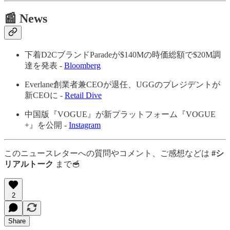
📰 News
​​下着D2CブランドParadeが$140Mの時価総額で$20M調
達を発表 -
Bloomberg
Everlane創業者兼CEOが退任、UGGのプレジデントが
新CEOに -
Retail Dive
中国版『VOGUE』が新プラットフォーム『VOGUE
+』を公開 -
Instagram
このニュースレターへの質問やコメント、ご感想などは
#シ
リアルトーク
まで🥣
2
Share