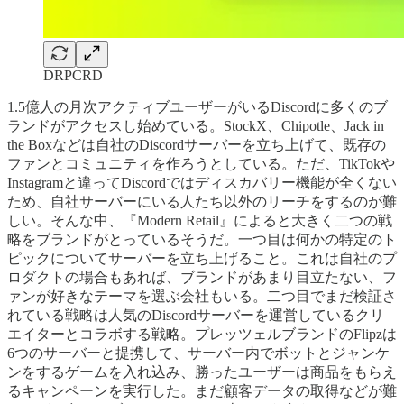
DRPCRD
1.5億人の月次アクティブユーザーがいるDiscordに多くのブ
ランドがアクセスし始めている。StockX、Chipotle、Jack in
the Boxなどは自社のDiscordサーバーを立ち上げて、既存の
ファンとコミュニティを作ろうとしている。ただ、TikTokや
Instagramと違ってDiscordではディスカバリー機能が全くない
ため、自社サーバーにいる人たち以外のリーチをするのが難
しい。そんな中、『Modern Retail』によると大きく二つの戦
略をブランドがとっているそうだ。一つ目は何かの特定のト
ピックについてサーバーを立ち上げること。これは自社のプ
ロダクトの場合もあれば、ブランドがあまり目立たない、フ
ァンが好きなテーマを選ぶ会社もいる。二つ目でまだ検証さ
れている戦略は人気のDiscordサーバーを運営しているクリ
エイターとコラボする戦略。プレッツェルブランドのFlipzは
6つのサーバーと提携して、サーバー内でボットとジャンケ
ンをするゲームを入れ込み、勝ったユーザーは商品をもらえ
るキャンペーンを実行した。まだ顧客データの取得などが難