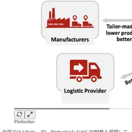
Pinduoduo
中国ではAlibaba、JD、PinduoduoなどがC2M戦略を展開して