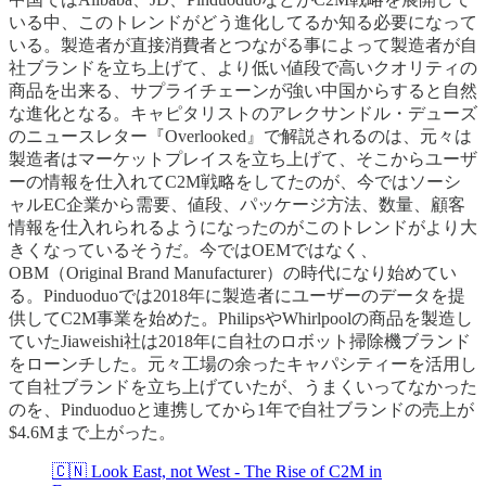
いる中、このトレンドがどう進化してるか知る必要になって
いる。製造者が直接消費者とつながる事によって製造者が自
社ブランドを立ち上げて、より低い値段で高いクオリティの
商品を出来る、サプライチェーンが強い中国からすると自然
な進化となる。キャピタリストのアレクサンドル・デューズ
のニュースレター『Overlooked』で解説されるのは、元々は
製造者はマーケットプレイスを立ち上げて、そこからユーザ
ーの情報を仕入れてC2M戦略をしてたのが、今ではソーシ
ャルEC企業から需要、値段、パッケージ方法、数量、顧客
情報を仕入れられるようになったのがこのトレンドがより大
きくなっているそうだ。今ではOEMではなく、
OBM（Original Brand Manufacturer）の時代になり始めてい
る。Pinduoduoでは2018年に製造者にユーザーのデータを提
供してC2M事業を始めた。PhilipsやWhirlpoolの商品を製造し
ていたJiaweishi社は2018年に自社のロボット掃除機ブランド
をローンチした。元々工場の余ったキャパシティーを活用し
て自社ブランドを立ち上げていたが、うまくいってなかった
のを、Pinduoduoと連携してから1年で自社ブランドの売上が
$4.6Mまで上がった。
🇨🇳 Look East, not West - The Rise of C2M in