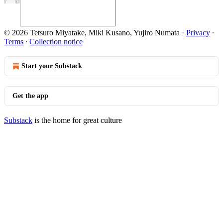
© 2026 Tetsuro Miyatake, Miki Kusano, Yujiro Numata
·
Privacy
∙
Terms
∙
Collection notice
Start your Substack
Get the app
Substack
is the home for great culture