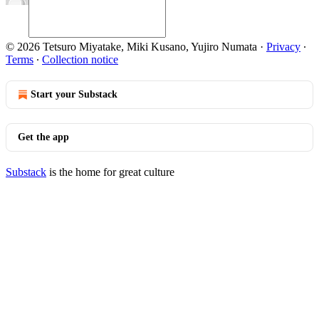
© 2026 Tetsuro Miyatake, Miki Kusano, Yujiro Numata
·
Privacy
∙
Terms
∙
Collection notice
Start your Substack
Get the app
Substack
is the home for great culture